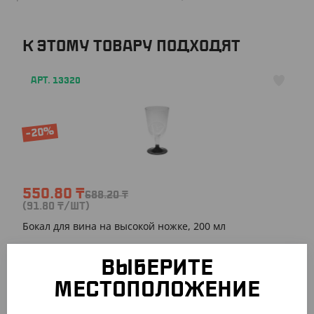
К ЭТОМУ ТОВАРУ ПОДХОДЯТ
АРТ. 13320
-20%
550.80
₸
688.20
₸
(91.80
₸
/ШТ)
Бокал для вина на высокой ножке, 200 мл
УП (6)
КОР (324)
ВЫБЕРИТЕ
МЕСТОПОЛОЖЕНИЕ