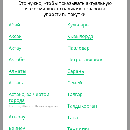
АРТ. 13317
Это нужно, чтобы показывать актуальную
информацию по наличию товаров и
упростить покупки.
-20%
Абай
Кульсары
Аксай
Кызылорда
550.80
₸
Актау
Павлодар
688.20
₸
(91.80
₸
/ШТ)
Актобе
Петропавловск
Бокал для мартини, 100 мл
Алматы
Сарань
УП (6)
КОР (240)
Астана
Семей
Астана, за чертой
Талгар
АРТ. 13318
города
Талдыкорган
Косшы, Жибек-Жолы и другие
Атырау
Тараз
-20%
Бейнеу
Темиртау