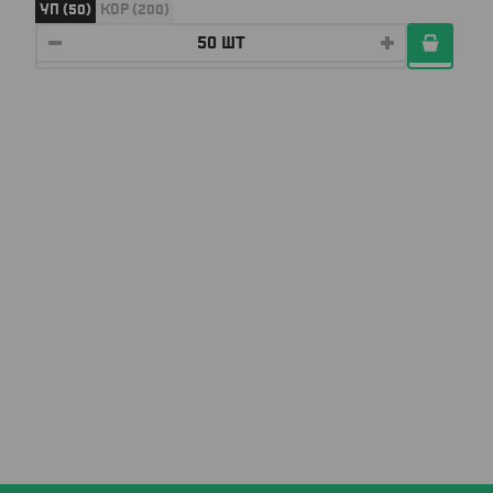
УП (50)
КОР (200)