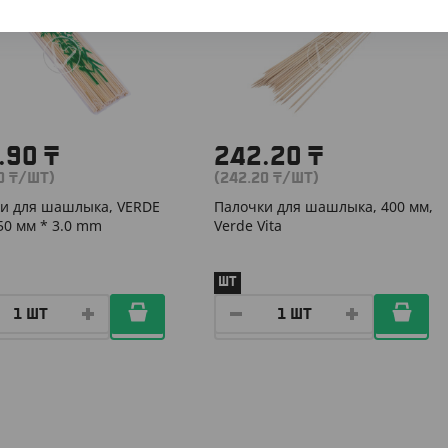
.90
₸
242.20
₸
90
₸
/ШТ)
(242.20
₸
/ШТ)
и для шашлыка, VERDE
Палочки для шашлыка, 400 мм,
250 мм * 3.0 mm
Verde Vita
ШТ