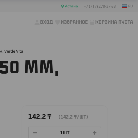
Астана
RU
+7 (717) 278-37-33
ВХОД
ИЗБРАННОЕ
КОРЗИНА ПУСТА
, Verde Vita
50 ММ,
142.2
₸
(142.2
₸
/ШТ)