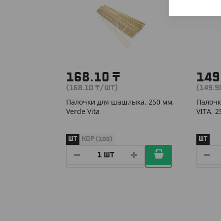
168.10
₸
149
(168.10
₸
/ШТ)
(149.
Палочки для шашлыка, 250 мм,
Палочк
Verde Vita
VITA, 
ШТ
КОР (100)
ШТ