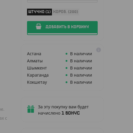
ШТУЧНО (1)
КОРОБ. (200)
ДОБАВИТЬ В КОРЗИНУ
Астана
В наличии
Алматы
В наличии
Шымкент
В наличии
Караганда
В наличии
Кокшетау
В наличии
За эту покупку вам будет
е.
начислено
1
бонус
ах с