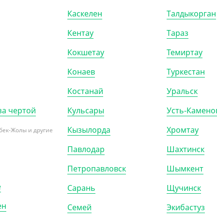
.20
₸
Каскелен
Талдыкорган
20
₸
/ШТ)
Кентау
Тараз
и для шашлыка, 400 мм,
ita
Кокшетау
Темиртау
Конаев
Туркестан
Костанай
Уральск
за чертой
Кульсары
Усть-Камено
Кызылорда
Хромтау
бек-Жолы и другие
Павлодар
Шахтинск
Петропавловск
Шымкент
е
Сарань
Щучинск
ен
Семей
Экибастуз
302304
АРТ. 1302402