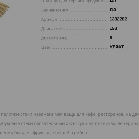
Подходит для горячих продуктов
ДА
Без нанесения
ДА
Артикул
1302202
Длина (мм)
150
Диаметр (мм)
6
Цвет
КРАФТ
палочки-стеки незаменимая вещь для кафе, ресторанов, на дач
мбуковые стеки обязательный аксессуар на пикниках, вечеринк
шения блюд из фруктов, овощей, грибов.