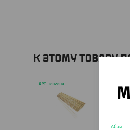
К ЭТОМУ ТОВАРУ 
АРТ. 1302303
АРТ. 1
М
Абай