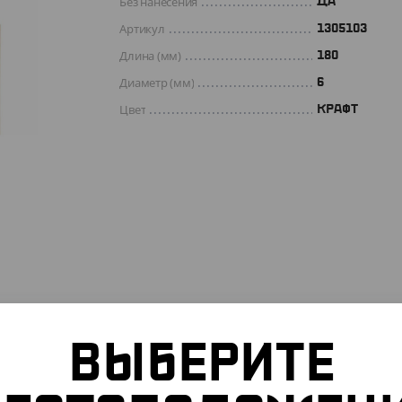
Без нанесения
ДА
Артикул
1305103
Длина (мм)
180
Диаметр (мм)
6
Цвет
КРАФТ
ВЫБЕРИТЕ