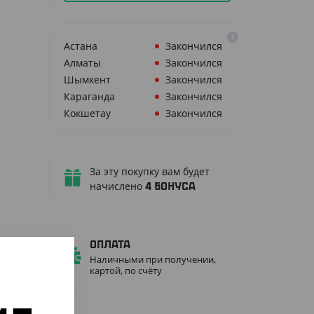
Астана
Закончился
Алматы
Закончился
Шымкент
Закончился
Караганда
Закончился
Кокшетау
Закончился
За эту покупку вам будет
начислено
4
бонуса
Оплата
Наличными при получении,
картой, по счёту