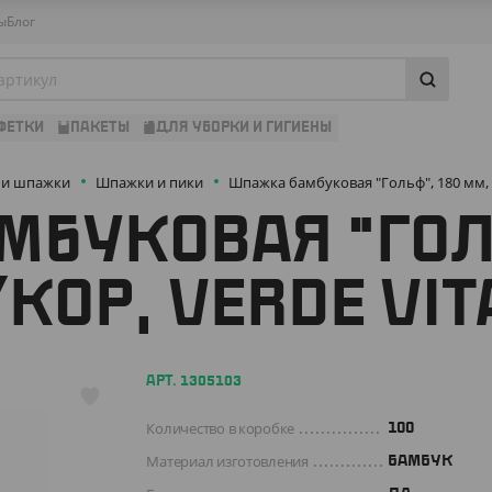
ы
Блог
ФЕТКИ
ПАКЕТЫ
ДЛЯ УБОРКИ И ГИГИЕНЫ
 и шпажки
Шпажки и пики
Шпажка бамбуковая "Гольф", 180 мм, 1
БУКОВАЯ "ГОЛЬ
КОР, VERDE VIT
АРТ. 1305103
Количество в коробке
100
Материал изготовления
БАМБУК