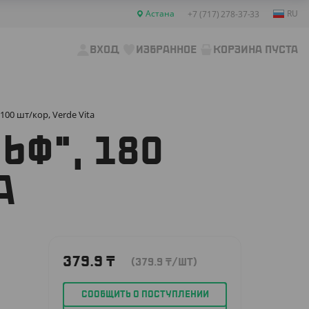
Астана
RU
+7 (717) 278-37-33
ВХОД
ИЗБРАННОЕ
КОРЗИНА ПУСТА
00 шт/кор, Verde Vita
Ф", 180
A
379.9
₸
(379.9
₸
/ШТ)
СООБЩИТЬ О ПОСТУПЛЕНИИ