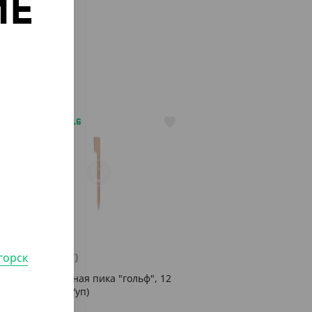
ИЕ
о
АРТ. 1307916
НОВИНКА
378
₸
горск
(378
₸
/ШТ)
Декоративная пика "гольф", 12
см (100 шт/уп)