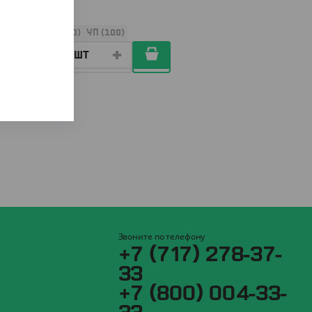
ШТ
КОР (60)
УП (100)
Звоните по телефону
+7 (717) 278-37-
33
+7 (800) 004-33-
33