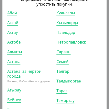
упростить покупки.
Абай
Кульсары
Аксай
Кызылорда
Актау
Павлодар
2 650
₸
Актобе
Петропавловск
(5.30
₸
/ШТ)
Размешиватель бамбуковый, с квадратным концом, в
Алматы
Сарань
инд. упаковке, 180*4,5*1,3 мм, 500 шт/уп
Астана
Семей
УП (500)
КОР (5000)
Астана, за чертой
Талгар
города
Талдыкорган
Косшы, Жибек-Жолы и другие
АРТ. 13303
Атырау
Тараз
Бейнеу
Темиртау