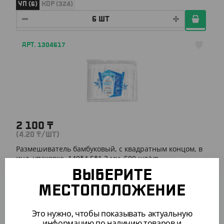
УП (6)
КОР (324)
АРТ. 1304617
2 100
₸
(4.20
₸
/ШТ)
Размешиватель бамбуковый, с квадратным концом, в
инд. упаковке, 140*4,5*1,3 мм, 500 шт/уп
ВЫБЕРИТЕ
УП (500)
КОР (5000)
МЕСТОПОЛОЖЕНИЕ
Это нужно, чтобы показывать актуальную
информацию по наличию товаров и
АРТ. 1304618