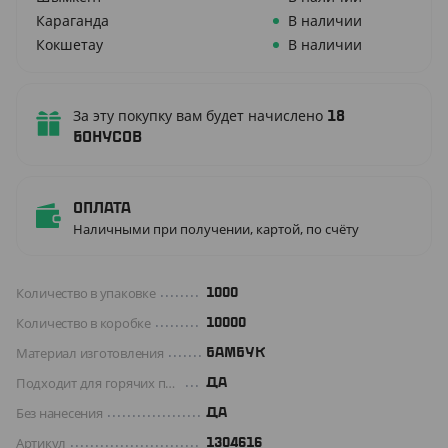
Караганда
В наличии
Кокшетау
В наличии
За эту покупку вам будет начислено
18
бонусов
Оплата
Наличными при получении, картой, по счёту
Количество в упаковке
1000
Количество в коробке
10000
Материал изготовления
БАМБУК
Подходит для горячих продуктов
ДА
Без нанесения
ДА
Артикул
1304616