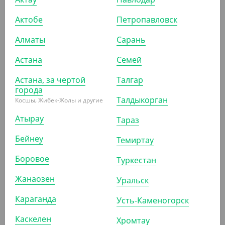
Актобе
Петропавловск
Алматы
Сарань
Астана
Семей
538.10
₸
(538.10
₸
/ШТ)
Астана, за чертой
Талгар
города
Зубочистка в инд. бумажной упаковке, 1000 штук/уп
Талдыкорган
Косшы, Жибек-Жолы и другие
ШТ
КОР (50)
Атырау
Тараз
Бейнеу
Темиртау
АРТ. 1302604
Боровое
Туркестан
Жанаозен
Уральск
Караганда
Усть-Каменогорск
Каскелен
Хромтау