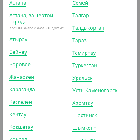
Астана
Семей
расчетов. Соответственно на определенные позиции
товаров, включая эту, цена за штуку является справочной
Астана, за чертой
Талгар
города
и приобретение товара возможно только упаковками и
Талдыкорган
Косшы, Жибек-Жолы и другие
коробками.
Атырау
Тараз
Бейнеу
ПОХОЖИЕ ТОВАРЫ
Темиртау
Боровое
Туркестан
АРТ. 1304201
Жанаозен
Уральск
Караганда
Усть-Каменогорск
Каскелен
Хромтау
Кентау
Шахтинск
10 000
₸
(2
₸
/ШТ)
Кокшетау
Шымкент
Соль 1 г, пакетированный, 5000 шт/уп, Yan`s
Конаев