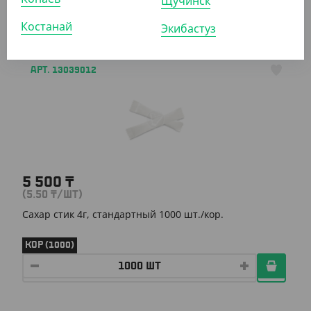
Щучинск
КОР (5000)
Костанай
Экибастуз
АРТ. 13039012
5 500
₸
(5.50
₸
/ШТ)
Сахар стик 4г, стандартный 1000 шт./кор.
КОР (1000)