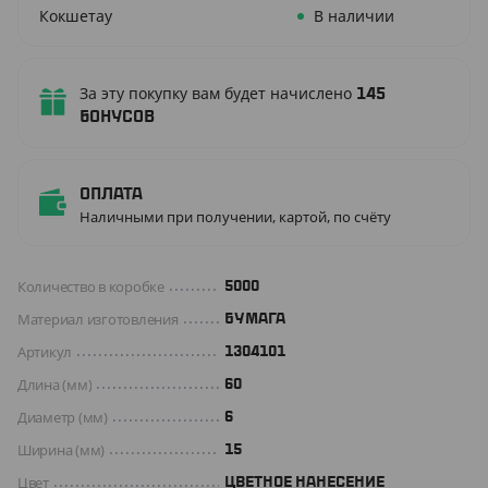
Кокшетау
В наличии
За эту покупку вам будет начислено
145
бонусов
Оплата
Наличными при получении, картой, по счёту
Количество в коробке
5000
Материал изготовления
БУМАГА
Артикул
1304101
Длина (мм)
60
Диаметр (мм)
6
Ширина (мм)
15
Цвет
ЦВЕТНОЕ НАНЕСЕНИЕ