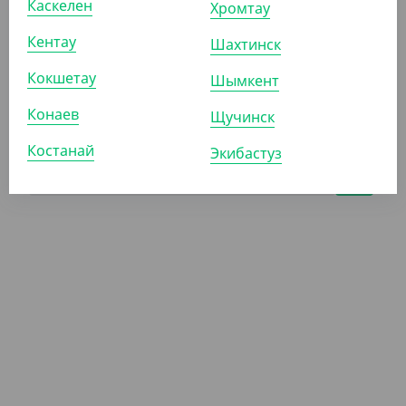
Каскелен
Хромтау
Кентау
Шахтинск
10 000
₸
Кокшетау
Шымкент
(2
₸
/ШТ)
Соль 1 г, пакетированный, 5000 шт/уп, Yan`s
Конаев
Щучинск
Костанай
КОР (5000)
Экибастуз