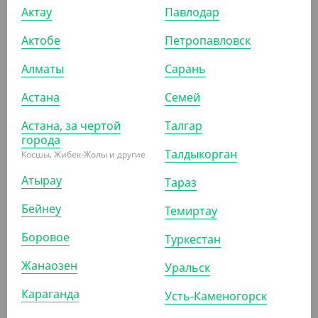
Актау
Павлодар
АРТ. 1304101
Актобе
Петропавловск
Алматы
Сарань
Астана
Семей
Астана, за чертой
Талгар
14 500
₸
города
(2.90
₸
/ШТ)
Талдыкорган
Косшы, Жибек-Жолы и другие
Перец 0,25 г, пакетированный, 5000 шт/уп, Yan's
Атырау
Тараз
КОР (5000)
Бейнеу
Темиртау
Боровое
Туркестан
АРТ. 1304201
Жанаозен
Уральск
Караганда
Усть-Каменогорск