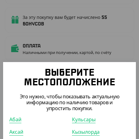
За эту покупку вам будет начислено
55
бонусов
Оплата
Наличными при получении, картой, по счёту
ВЫБЕРИТЕ
Количество в коробке
1000
МЕСТОПОЛОЖЕНИЕ
Материал изготовления
САХАР
С нанесением
Да
Это нужно, чтобы показывать актуальную
Артикул
13039012
информацию по наличию товаров и
упростить покупки.
Цвет
БЕЛЫЙ
Абай
Кульсары
ПОХОЖИЕ ТОВАРЫ
Аксай
Кызылорда