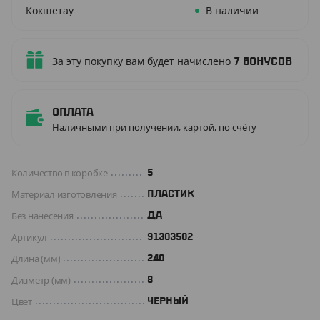
Кокшетау
В наличии
За эту покупку вам будет начислено
7
бонусов
Оплата
Наличными при получении, картой, по счёту
Количество в коробке
5
Материал изготовления
ПЛАСТИК
Без нанесения
ДА
Артикул
91303502
Длина (мм)
240
Диаметр (мм)
8
Цвет
ЧЕРНЫЙ