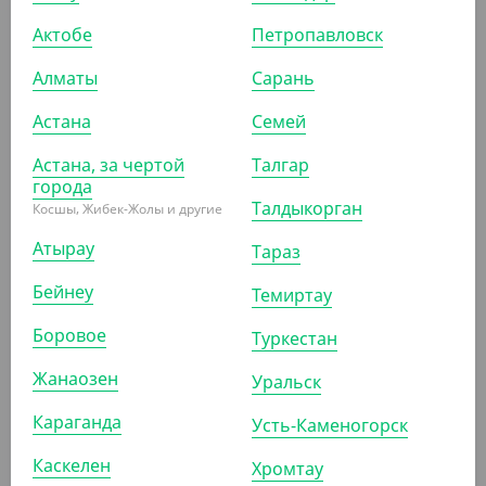
Актобе
Петропавловск
Алматы
Сарань
Астана
Семей
2 350
₸
Астана, за чертой
Талгар
(9.40
₸
/ШТ)
города
Трубочки бумажные, крафт, d 8 мм, 230 мм, 250 шт/уп
Талдыкорган
Косшы, Жибек-Жолы и другие
Атырау
Тараз
УП (250)
Бейнеу
Темиртау
Боровое
Туркестан
АРТ. 91303106
Жанаозен
Уральск
Караганда
Усть-Каменогорск
Каскелен
Хромтау