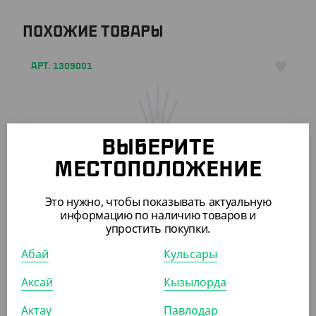
ПОХОЖИЕ ТОВАРЫ
АРТ. 1309001
ВЫБЕРИТЕ
МЕСТОПОЛОЖЕНИЕ
2 350
₸
(9.40
₸
/ШТ)
Это нужно, чтобы показывать актуальную
Трубочки бумажные, d 8 мм, 230 мм, 250 шт/уп
информацию по наличию товаров и
упростить покупки.
УП (250)
КОР (5000)
Абай
Кульсары
Аксай
Кызылорда
АРТ. 1309201
Актау
Павлодар