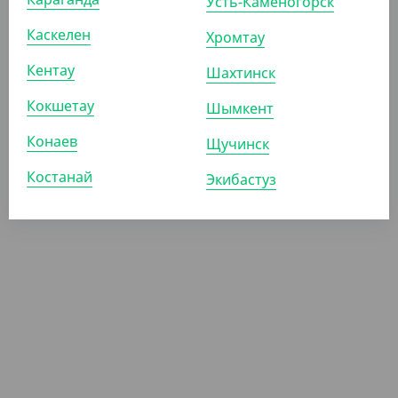
Усть-Каменогорск
Каскелен
Хромтау
Кентау
Шахтинск
ПОКАЗАТЬ ЕЩЁ
Кокшетау
Шымкент
Конаев
Щучинск
Костанай
Экибастуз