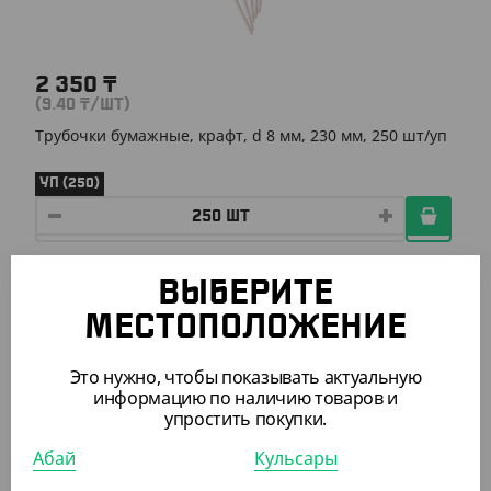
2 350
₸
(9.40
₸
/ШТ)
Трубочки бумажные, крафт, d 8 мм, 230 мм, 250 шт/уп
УП (250)
АРТ. 91303502
ВЫБЕРИТЕ
МЕСТОПОЛОЖЕНИЕ
Это нужно, чтобы показывать актуальную
информацию по наличию товаров и
упростить покупки.
706.40
₸
Абай
Кульсары
(706.40
₸
/ШТ)