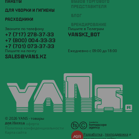
ПАКЕТЫ
ВЫЗОВ ТОРГОВОГО
ПРЕДСТАВИТЕЛЯ
ДЛЯ УБОРКИ И ГИГИЕНЫ
БЛОГ
РАСХОДНИКИ
БРЕНДИРОВАНИЕ
Звоните по телефону
Пишите в Телеграм
+7 (717) 278-37-33
YANSKZ_BOT
+7 (800) 004-33-33
+7 (701) 073-37-33
Пишите на почту
Ежедневно с 09:00 до 18:00
SALES@YANS.KZ
© 2026 YANS - товары
для Horeca
Публичная оферта
Политика конфиденциальности
Карта сайта
Разработка
,
техподдержка
и
продвижение
сайта