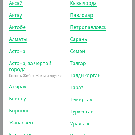
Аксай
Трубочки без гофроизгиба, черные, 300 шт, d 8 мм,
Кызылорда
240 мм, Yan`s
Актау
Павлодар
ШТ
КОР (5)
Актобе
Петропавловск
Алматы
Сарань
АРТ. 91303106
Астана
Семей
Астана, за чертой
Талгар
города
Талдыкорган
Косшы, Жибек-Жолы и другие
Атырау
Тараз
1 195.40
₸
Бейнеу
Темиртау
(1 195.40
₸
/ШТ)
Трубочки без гофроизгиба, черные, в инд. пленке, d 5
Боровое
Туркестан
мм, 240 мм, 500 шт/уп, Yan's
Жанаозен
Уральск
ШТ
КОР (8)
Караганда