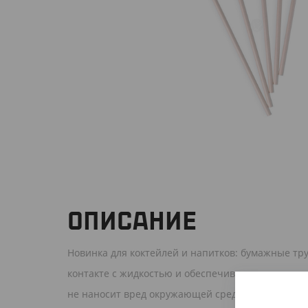
ОПИСАНИЕ
Новинка для коктейлей и напитков: бумажные тру
контакте с жидкостью и обеспечивают приятные 
не наносит вред окружающей среде.