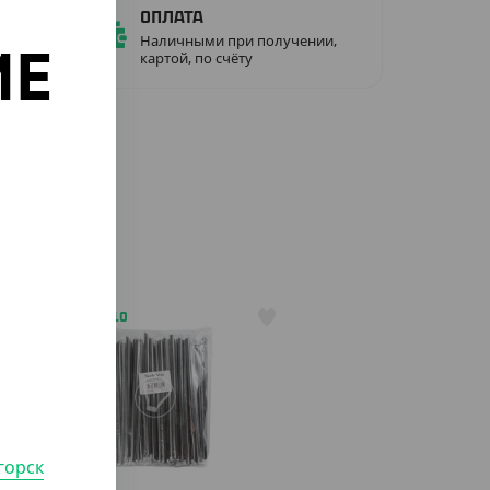
Оплата
Наличными при получении,
картой, по счёту
ИЕ
о
АРТ. 1303810
горск