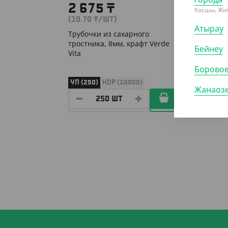
2 675
₸
79
Косшы, Жи
(10.70
₸
/ШТ)
(7.90
₸
Атырау
Трубочки из сахарного
Трубоч
тростника, 8мм, крафт Verde
прозра
Бейнеу
Vita
11 мм,
Борово
УП (250)
КОР (10000)
УП (10
Жанаоз