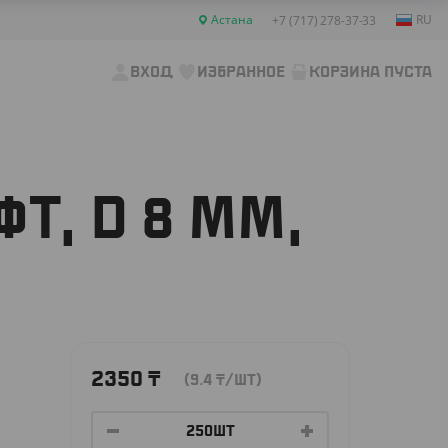
Астана
RU
+7 (717) 278-37-33
ВХОД
ИЗБРАННОЕ
КОРЗИНА ПУСТА
Т, D 8 ММ,
2350
₸
(9.4
₸
/ШТ)