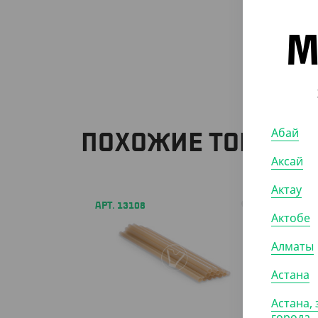
М
Абай
ПОХОЖИЕ ТОВАРЫ
Аксай
Актау
АРТ. 13108
АРТ. 1
Актобе
Алматы
Астана
Астана, 
города