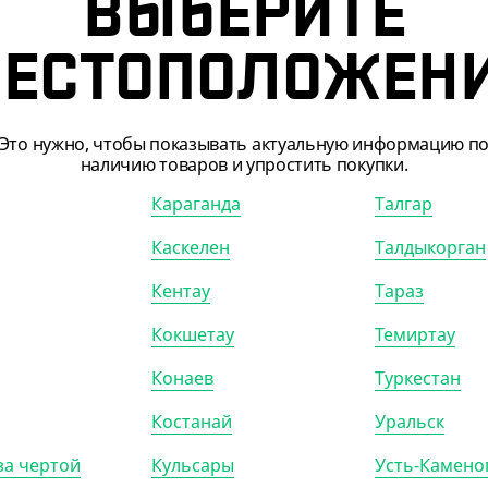
ВЫБЕРИТЕ
ЕСТОПОЛОЖЕН
Это нужно, чтобы показывать актуальную информацию п
наличию товаров и упростить покупки.
Караганда
Талгар
Каскелен
Талдыкорган
Кентау
Тараз
303807
АРТ. 13111
Кокшетау
Темиртау
Конаев
Туркестан
Костанай
Уральск
за чертой
Кульсары
Усть-Камено