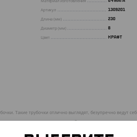
Материал изготовления
БУМАГА
Артикул
1309201
Длина (мм)
230
Диаметр (мм)
8
Цвет
КРАФТ
бочки. Такие трубочки отлично выглядят, безупречно ведут се
тактильные ощущения при питье. Экологичны: легко утилизиру