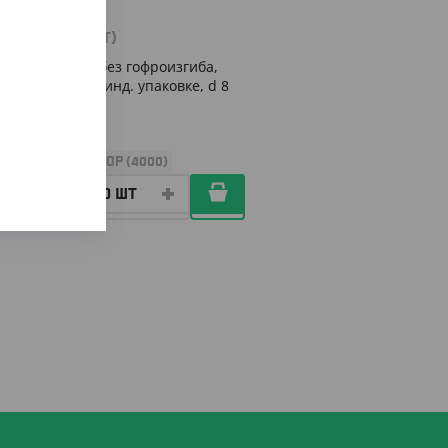
530
₸
(5.30
₸
/ШТ)
Трубочки без гофроизгиба,
черные, в инд. упаковке, d 8
мм, 230 мм
УП (100)
КОР (4000)