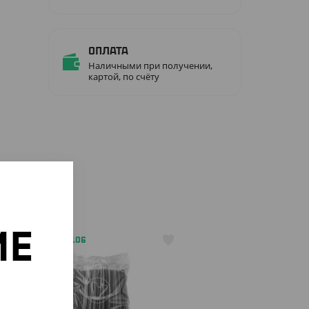
Оплата
Наличными при получении,
картой, по счёту
ИЕ
АРТ. 91303106
о