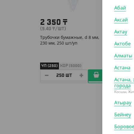
Абай
Аксай
2 350
₸
2 3
(9.40
₸
/ШТ)
(9.40
₸
Актау
Трубочки бумажные, d 8 мм,
Трубоч
230 мм, 250 шт/уп
мм, 23
Актобе
Алматы
УП (250)
КОР (5000)
УП (25
Астана
Астана, 
города
Косшы, Жи
Атырау
Бейнеу
Борово