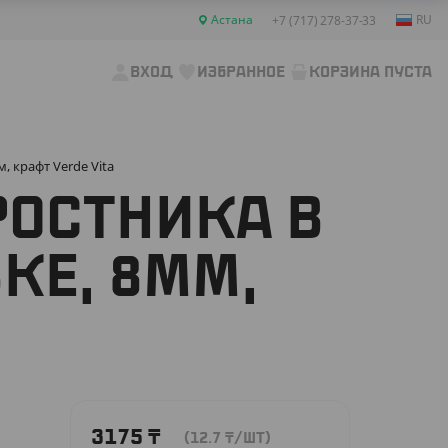
Астана
RU
+7 (717) 278-37-33
ВХОД
ИЗБРАННОЕ
КОРЗИНА ПУСТА
, крафт Verde Vita
РОСТНИКА В
КЕ, 8ММ,
3175
₸
(12.7
₸
/ШТ)