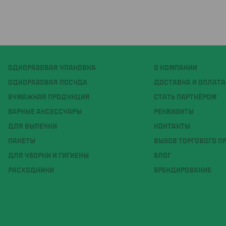
ОДНОРАЗОВАЯ УПАКОВКА
О КОМПАНИИ
ОДНОРАЗОВАЯ ПОСУДА
ДОСТАВКА И ОПЛАТА
БУМАЖНАЯ ПРОДУКЦИЯ
СТАТЬ ПАРТНЁРОМ
БАРНЫЕ АКСЕССУАРЫ
РЕКВИЗИТЫ
ДЛЯ ВЫПЕЧКИ
КОНТАКТЫ
ПАКЕТЫ
ВЫЗОВ ТОРГОВОГО П
ДЛЯ УБОРКИ И ГИГИЕНЫ
БЛОГ
РАСХОДНИКИ
БРЕНДИРОВАНИЕ