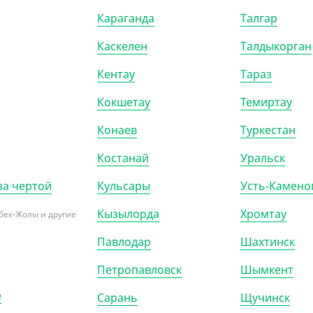
Караганда
Талгар
Каскелен
Талдыкорган
50
₸
706.40
₸
/ШТ)
(706.40
₸
/ШТ)
Кентау
Тараз
ки бумажные, крафт, d 8
Трубочки без гофроизгиба,
0 мм, 250 шт/уп
черные, 300 шт, d 8 мм, 240 мм,
Кокшетау
Темиртау
Yan`s
Конаев
Туркестан
0)
ШТ
КОР (5)
Костанай
Уральск
за чертой
Кульсары
Усть-Камено
Кызылорда
Хромтау
бек-Жолы и другие
Павлодар
Шахтинск
ПОКАЗАТЬ ЕЩЁ
Петропавловск
Шымкент
е
Сарань
Щучинск