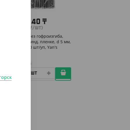
1 195.40
₸
(1 195.40
₸
/ШТ)
Трубочки без гофроизгиба,
черные, в инд. пленке, d 5 мм,
240 мм, 500 шт/уп, Yan's
ШТ
КОР (8)
горск