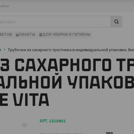
ы
Блог
ФЕТКИ
ПАКЕТЫ
ДЛЯ УБОРКИ И ГИГИЕНЫ
и
Трубочки из сахарного тростника в индивидуальной упаковке, 8мм
З САХАРНОГО Т
ЛЬНОЙ УПАКОВ
E VITA
АРТ. 1310801
250