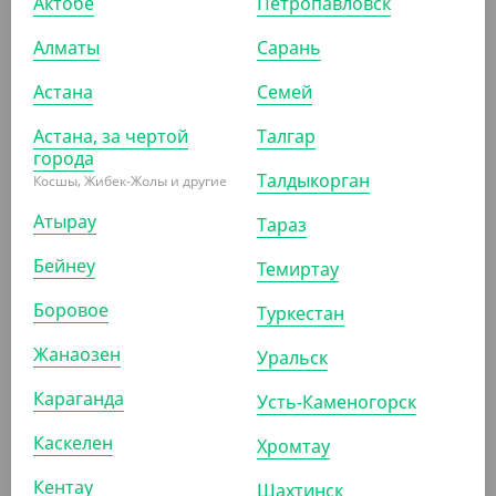
Актобе
Петропавловск
Алматы
Сарань
706.40
₸
(706.40
₸
/ШТ)
Астана
Семей
Трубочки без гофроизгиба, черные, 300 шт, d 8 мм,
Астана, за чертой
240 мм, Yan`s
Талгар
города
Талдыкорган
Косшы, Жибек-Жолы и другие
ШТ
КОР (5)
Атырау
Тараз
Бейнеу
Темиртау
АРТ. 91303106
Боровое
Туркестан
Жанаозен
Уральск
Караганда
Усть-Каменогорск
Каскелен
Хромтау
1 195.40
₸
(1 195.40
₸
/ШТ)
Кентау
Шахтинск