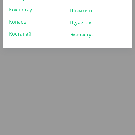
Полотенце для диспeнсеров Jumbo, d 17, 2 слоя
Кокшетау
Шымкент
ШТ
КОР (6)
Конаев
Щучинск
Костанай
Экибастуз