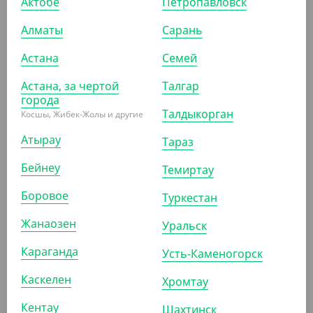
Актобе
Петропавловск
впитывают жир и влагу, благодаря этому считаются
Алматы
Сарань
необходимыми на любой кухне. Двухслойные полотенца
также можно использовать для ухода за бытовой техникой,
Астана
Семей
они не оставляют разводов на поверхности. В упаковке 2
Астана, за чертой
Талгар
больших рулона.
города
Талдыкорган
Косшы, Жибек-Жолы и другие
Атырау
ПОХОЖИЕ ТОВАРЫ
Тараз
Бейнеу
Темиртау
АРТ. 31023
Боровое
Туркестан
Жанаозен
Уральск
-14%
Караганда
Усть-Каменогорск
Каскелен
Хромтау
999
₸
1 164
₸
(999
₸
/ШТ)
Кентау
Шахтинск