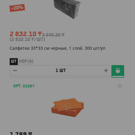
-20%
2 832.10
₸
3 540.20
₸
(2 832.10
₸
/ШТ)
Салфетки 33*33 см черные, 1 слой, 300 шт/уп
ШТ
КОР (9)
АРТ. 31057
1 789
₸