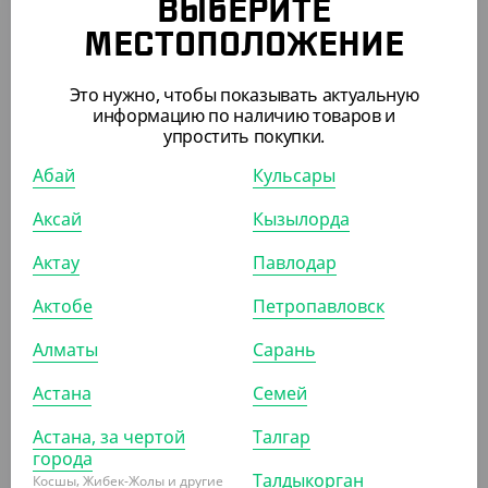
ВЫБЕРИТЕ
МЕСТОПОЛОЖЕНИЕ
2 270
₸
(45.40
₸
/ШТ)
Это нужно, чтобы показывать актуальную
Салатник OneClick, 250 мл, крафт
информацию по наличию товаров и
упростить покупки.
УП (50)
КОР (900)
Абай
Кульсары
Аксай
Кызылорда
АРТ. 3701804
Актау
Павлодар
Актобе
Петропавловск
-10%
Алматы
Сарань
Астана
Семей
603
₸
670
₸
(6.03
₸
/ШТ)
Астана, за чертой
Талгар
города
Пакет с V дном, крафт, БУН, 100*60*300 мм
Талдыкорган
Косшы, Жибек-Жолы и другие