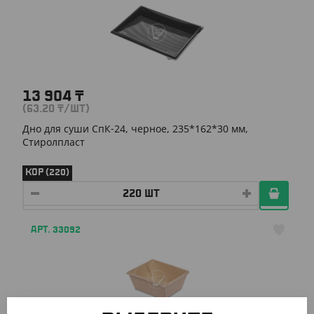
13 904
₸
(63.20
₸
/ШТ)
Дно для суши СпК-24, черное, 235*162*30 мм,
Стиролпласт
КОР (220)
АРТ. 33092