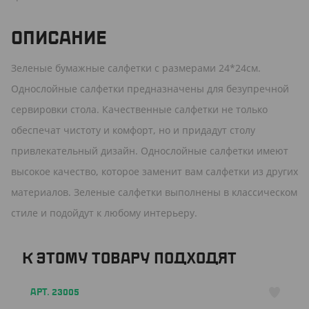
ОПИСАНИЕ
Зеленые бумажные салфетки с размерами 24*24см.
Однослойные салфетки предназначены для безупречной
сервировки стола. Качественные салфетки не только
обеспечат чистоту и комфорт, но и придадут столу
привлекательный дизайн. Однослойные салфетки имеют
высокое качество, которое заменит вам салфетки из других
материалов. Зеленые салфетки выполнены в классическом
стиле и подойдут к любому интерьеру.
К ЭТОМУ ТОВАРУ ПОДХОДЯТ
АРТ. 23005