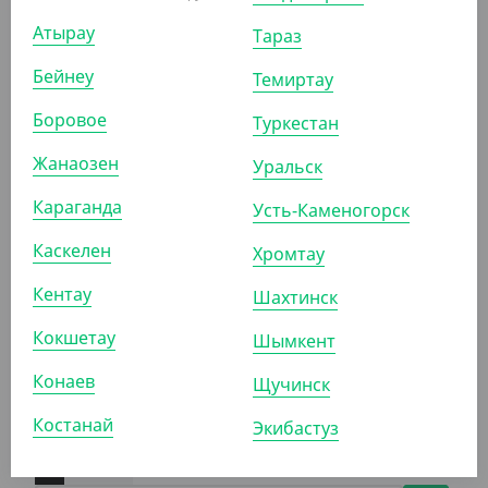
УП (100)
КОР (1300)
Атырау
Тараз
Бейнеу
Темиртау
Боровое
Туркестан
ПОХОЖИЕ ТОВАРЫ
Жанаозен
Уральск
АРТ. 31041
Караганда
Усть-Каменогорск
Каскелен
Хромтау
Кентау
Шахтинск
Кокшетау
Шымкент
1 758.20
₸
Конаев
Щучинск
(1 758.20
₸
/ШТ)
Костанай
Салфетки 24*24 см крафт, 1 слой, 400 шт/уп
Экибастуз
ШТ
КОР (18)