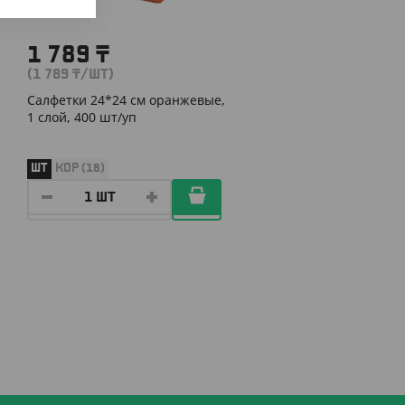
1 789
₸
(1 789
₸
/ШТ)
Салфетки 24*24 см оранжевые,
1 слой, 400 шт/уп
ШТ
КОР (18)