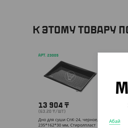
К ЭТОМУ ТОВАРУ 
АРТ. 23005
АРТ. 33
М
13 904
₸
2 2
(63.20
₸
/ШТ)
(45.40
Дно для суши СпК-24, черное,
Салатн
Абай
235*162*30 мм, Стиролпласт
крафт