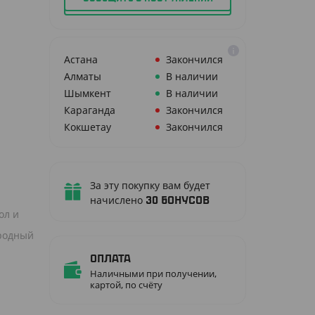
Астана
Закончился
Алматы
В наличии
Шымкент
В наличии
Караганда
Закончился
Кокшетау
Закончился
За эту покупку вам будет
начислено
30
бонусов
ол и
ородный
Оплата
Наличными при получении,
картой, по счёту