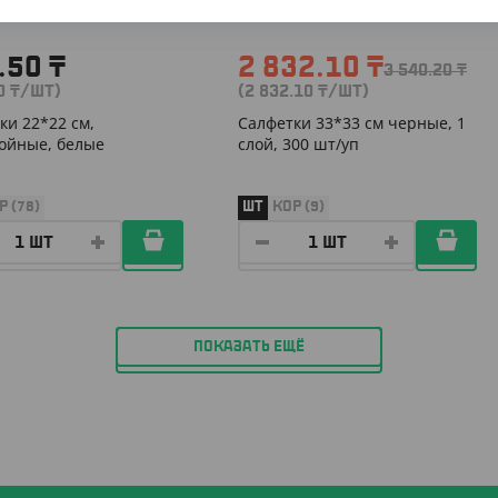
.50
₸
2 832.10
₸
3 540.20
₸
50
₸
/ШТ)
(2 832.10
₸
/ШТ)
ки 22*22 см,
Салфетки 33*33 см черные, 1
ойные, белые
слой, 300 шт/уп
Р (78)
ШТ
КОР (9)
ПОКАЗАТЬ ЕЩЁ