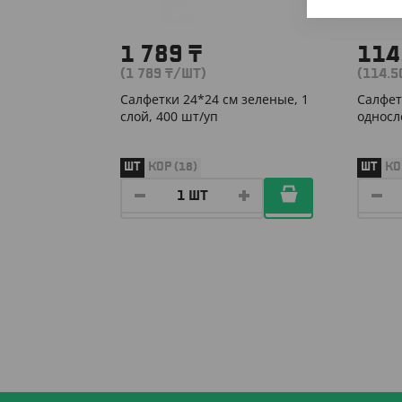
1 789
₸
114
(1 789
₸
/ШТ)
(114.
Салфетки 24*24 см зеленые, 1
Салфет
слой, 400 шт/уп
односл
ШТ
КОР (18)
ШТ
КО