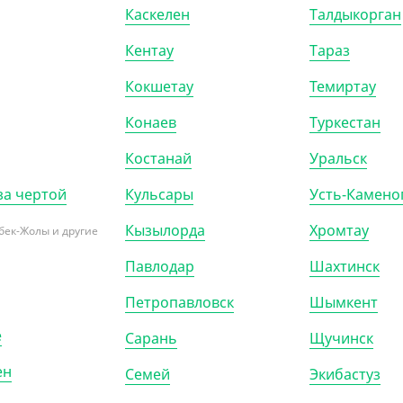
Каскелен
Талдыкорган
)
КОР (900)
УП (100)
КОР (1300)
Кентау
Тараз
Кокшетау
Темиртау
Конаев
Туркестан
Костанай
Уральск
за чертой
Кульсары
Усть-Камено
Кызылорда
Хромтау
бек-Жолы и другие
Павлодар
Шахтинск
Петропавловск
Шымкент
108408
АРТ. 3104501
е
Сарань
Щучинск
-20%
ен
Семей
Экибастуз