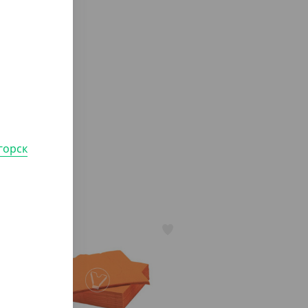
горск
АРТ. 31057