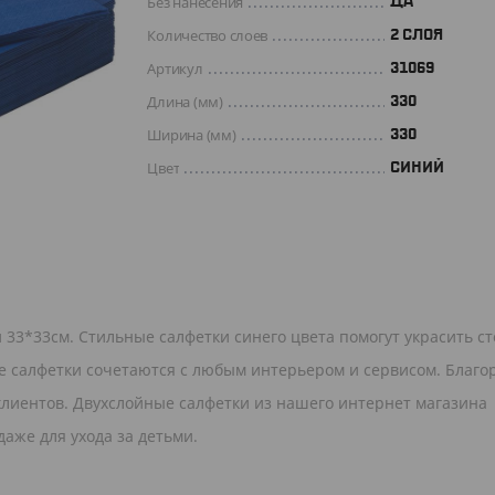
Без нанесения
ДА
Количество слоев
2 СЛОЯ
Артикул
31069
Длина (мм)
330
Ширина (мм)
330
Цвет
СИНИЙ
 33*33см. Стильные салфетки синего цвета помогут украсить ст
е салфетки сочетаются с любым интерьером и сервисом. Благ
лиентов. Двухслойные салфетки из нашего интернет магазина
аже для ухода за детьми.