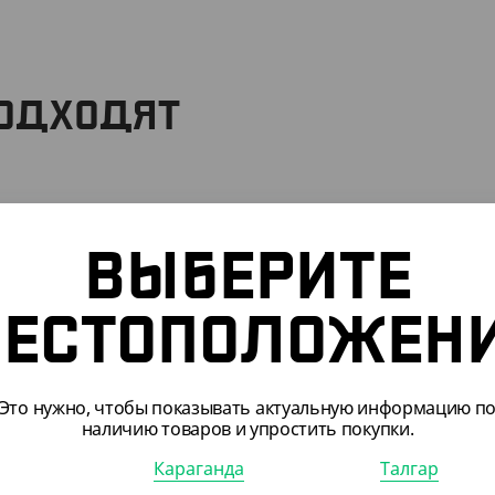
ПОДХОДЯТ
092
АРТ. 3701804
ВЫБЕРИТЕ
-10%
ЕСТОПОЛОЖЕН
70
₸
603
₸
Это нужно, чтобы показывать актуальную информацию п
670
₸
наличию товаров и упростить покупки.
₸
/ШТ)
(6.03
₸
/ШТ)
ик OneClick, 250 мл,
Пакет с V дном, крафт, БУН,
Караганда
Талгар
100*60*300 мм