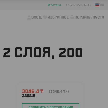
Астана
RU
+7 (717) 278-37-33
ВХОД
ИЗБРАННОЕ
КОРЗИНА ПУСТА
2 СЛОЯ, 200
3046.4
₸
(3046.4
₸
/)
3808
₸
СООБЩИТЬ О ПОСТУПЛЕНИИ