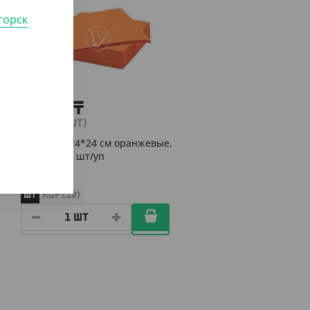
горск
1 789
₸
(1 789
₸
/ШТ)
Салфетки 24*24 см оранжевые,
1 слой, 400 шт/уп
ШТ
КОР (18)