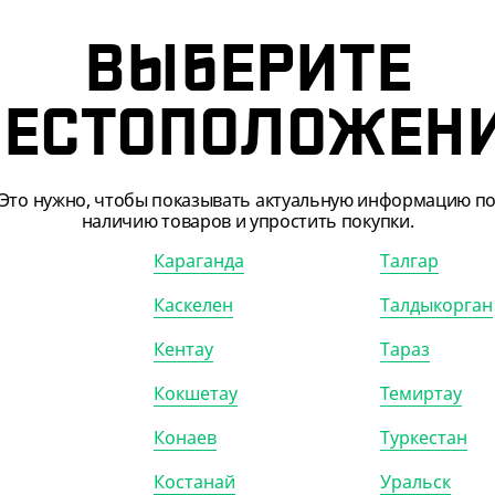
70
₸
603
₸
670
₸
₸
/ШТ)
(6.03
₸
/ШТ)
ВЫБЕРИТЕ
ик OneClick, 250 мл,
Пакет с V дном, крафт, БУН,
100*60*300 мм
ЕСТОПОЛОЖЕН
)
КОР (900)
УП (100)
КОР (1300)
Это нужно, чтобы показывать актуальную информацию п
наличию товаров и упростить покупки.
Караганда
Талгар
Каскелен
Талдыкорган
Кентау
Тараз
Кокшетау
Темиртау
Конаев
Туркестан
108408
АРТ. 3104501
Костанай
Уральск