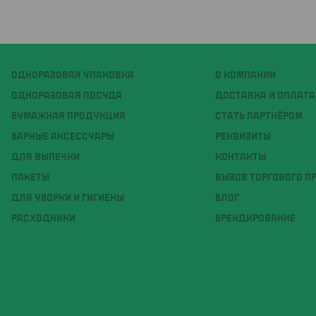
ОДНОРАЗОВАЯ УПАКОВКА
О КОМПАНИИ
ОДНОРАЗОВАЯ ПОСУДА
ДОСТАВКА И ОПЛАТА
БУМАЖНАЯ ПРОДУКЦИЯ
СТАТЬ ПАРТНЁРОМ
БАРНЫЕ АКСЕССУАРЫ
РЕКВИЗИТЫ
ДЛЯ ВЫПЕЧКИ
КОНТАКТЫ
ПАКЕТЫ
ВЫЗОВ ТОРГОВОГО П
ДЛЯ УБОРКИ И ГИГИЕНЫ
БЛОГ
РАСХОДНИКИ
БРЕНДИРОВАНИЕ