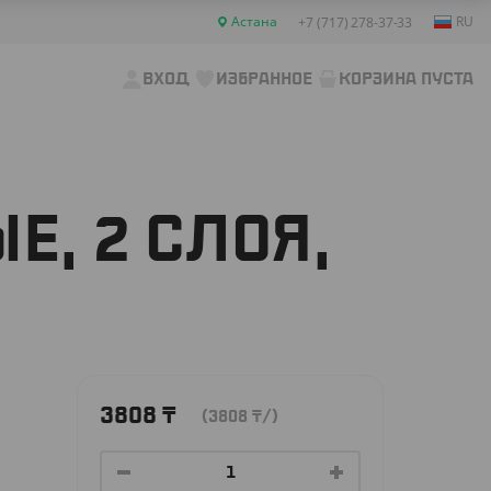
Астана
RU
+7 (717) 278-37-33
ВХОД
ИЗБРАННОЕ
КОРЗИНА ПУСТА
Е, 2 СЛОЯ,
3808
₸
(3808
₸
/)