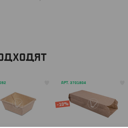
ПОДХОДЯТ
092
АРТ. 3701804
-10%