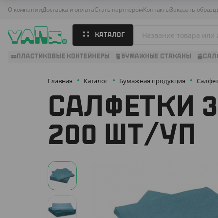
О компании
Доставка и оплата
Стать партнёром
Контакты
Заказать образц
КАТАЛОГ
ПЛАСТИКОВЫЕ КОНТЕЙНЕРЫ
БУМАЖНЫЕ СТАКАНЫ
САЛ
Главная
Каталог
Бумажная продукция
Салфе
САЛФЕТКИ 3
200 ШТ/УП