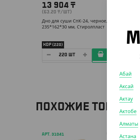
13 904
₸
2 2
(63.20
₸
/ШТ)
(45.40
Дно для суши СпК-24, черное,
Салатн
235*162*30 мм, Стиролпласт
крафт
М
КОР (220)
УП (50
Абай
Аксай
Актау
ПОХОЖИЕ ТОВАРЫ
Актобе
Алматы
АРТ. 31041
АРТ. 3
Астана