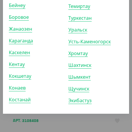
Бейнеу
Темиртау
ПОХОЖИЕ ТОВАРЫ
Боровое
Туркестан
АРТ. 31041
Жанаозен
Уральск
Караганда
Усть-Каменогорск
Каскелен
Хромтау
Кентау
Шахтинск
1 758.20
₸
Кокшетау
(1 758.20
₸
/ШТ)
Шымкент
Салфетки 24*24 см крафт, 1 слой, 400 шт/уп
Конаев
Щучинск
ШТ
КОР (18)
Костанай
Экибастуз
АРТ. 3108408