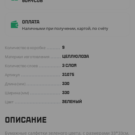
бонусов
Оплата
Наличными при получении, картой, по счёту
Количество в коробке
9
Материал изготовления
ЦЕЛЛЮЛОЗА
Количество слоев
3 СЛОЯ
Артикул
31075
Длина (мм)
330
Ширина (мм)
330
Цвет
ЗЕЛЕНЫЙ
ОПИСАНИЕ
Бумажные салфетки зеленого цвета, с размерами 33*33см.