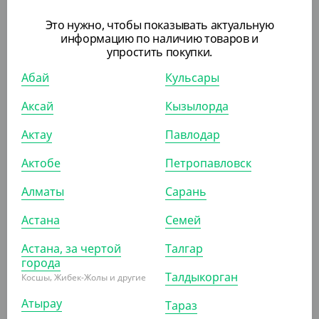
УП (50)
КОР (900)
Это нужно, чтобы показывать актуальную
информацию по наличию товаров и
упростить покупки.
Абай
Кульсары
АРТ. 3701804
Аксай
Кызылорда
-10%
Актау
Павлодар
Актобе
Петропавловск
Алматы
Сарань
603
₸
670
₸
(6.03
₸
/ШТ)
Астана
Семей
Пакет с V дном, крафт, БУН, 100*60*300 мм
Астана, за чертой
Талгар
УП (100)
КОР (1300)
города
Талдыкорган
Косшы, Жибек-Жолы и другие
Атырау
Тараз