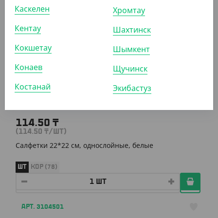
ШТ
КОР (18)
Каскелен
Хромтау
Кентау
Шахтинск
АРТ. 3108408
Кокшетау
Шымкент
Конаев
Щучинск
Костанай
Экибастуз
114.50
₸
(114.50
₸
/ШТ)
Салфетки 22*22 см, однослойные, белые
ШТ
КОР (78)
АРТ. 3104501