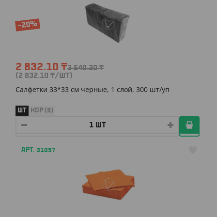
-20%
2 832.10
₸
3 540.20
₸
(2 832.10
₸
/ШТ)
Салфетки 33*33 см черные, 1 слой, 300 шт/уп
ШТ
КОР (9)
АРТ. 31057