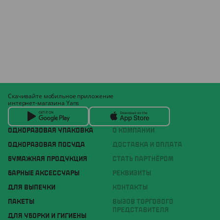
Скачивайте мобильное приложение
интернет-магазина Yans
ОДНОРАЗОВАЯ УПАКОВКА
О КОМПАНИИ
ОДНОРАЗОВАЯ ПОСУДА
ДОСТАВКА И ОПЛАТА
БУМАЖНАЯ ПРОДУКЦИЯ
СТАТЬ ПАРТНЁРОМ
БАРНЫЕ АКСЕССУАРЫ
РЕКВИЗИТЫ
ДЛЯ ВЫПЕЧКИ
КОНТАКТЫ
ПАКЕТЫ
ВЫЗОВ ТОРГОВОГО
ПРЕДСТАВИТЕЛЯ
ДЛЯ УБОРКИ И ГИГИЕНЫ