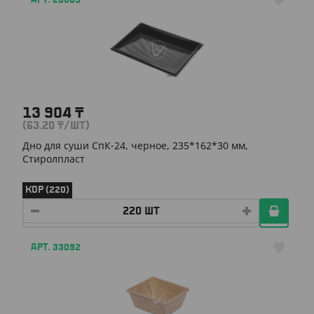
АРТ. 23005
13 904
₸
(63.20
₸
/ШТ)
Дно для суши СпК-24, черное, 235*162*30 мм,
Стиролпласт
КОР (220)
АРТ. 33092