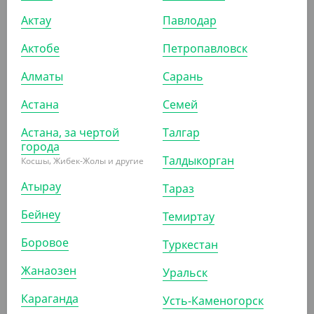
Актау
Павлодар
УП (100)
КОР (1300)
Актобе
Петропавловск
Алматы
Сарань
Астана
Семей
ПОХОЖИЕ ТОВАРЫ
Астана, за чертой
Талгар
города
АРТ. 31041
Талдыкорган
Косшы, Жибек-Жолы и другие
Атырау
Тараз
Бейнеу
Темиртау
Боровое
Туркестан
1 758.20
₸
Жанаозен
(1 758.20
₸
/ШТ)
Уральск
Салфетки 24*24 см крафт, 1 слой, 400 шт/уп
Караганда
Усть-Каменогорск