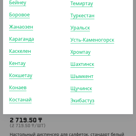
Бейнеу
Темиртау
расчетов. Соответственно на определенные позиции
Боровое
Туркестан
товаров, включая эту, цена за штуку является справочной
Жанаозен
и приобретение товара возможно только упаковками и
Уральск
коробками.
Караганда
Усть-Каменогорск
Каскелен
Хромтау
К ЭТОМУ ТОВАРУ ПОДХОДЯТ
Кентау
Шахтинск
АРТ. 31009
Кокшетау
Шымкент
Конаев
Щучинск
Костанай
Экибастуз
2 719.50
₸
(2 719.50
₸
/ШТ)
Настольный диспенсер для салфеток, стандарт белый