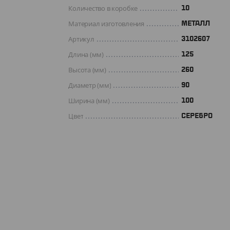
Количество в коробке
10
Материал изготовления
МЕТАЛЛ
Артикул
3102607
Длина (мм)
125
Высота (мм)
260
Диаметр (мм)
90
Ширина (мм)
100
Цвет
СЕРЕБРО