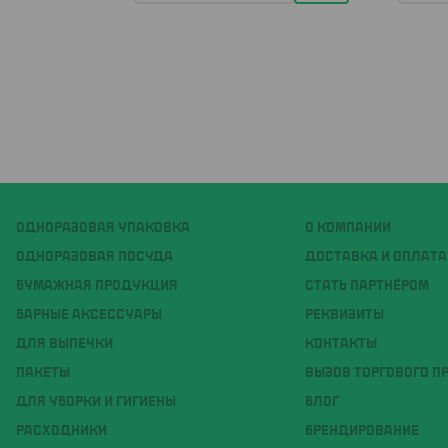
ОДНОРАЗОВАЯ УПАКОВКА
О КОМПАНИИ
ОДНОРАЗОВАЯ ПОСУДА
ДОСТАВКА И ОПЛАТА
БУМАЖНАЯ ПРОДУКЦИЯ
СТАТЬ ПАРТНЁРОМ
БАРНЫЕ АКСЕССУАРЫ
РЕКВИЗИТЫ
ДЛЯ ВЫПЕЧКИ
КОНТАКТЫ
ПАКЕТЫ
ВЫЗОВ ТОРГОВОГО П
ДЛЯ УБОРКИ И ГИГИЕНЫ
БЛОГ
РАСХОДНИКИ
БРЕНДИРОВАНИЕ