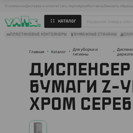
О компании
Доставка и оплата
Стать партнёром
Контакты
Заказать образц
КАТАЛОГ
ПЛАСТИКОВЫЕ КОНТЕЙНЕРЫ
БУМАЖНЫЕ СТАКАНЫ
САЛ
Для уборки и
Диспенс
Главная
Каталог
гигиены
держате
ДИСПЕНСЕР
БУМАГИ Z-У
ХРОМ СЕРЕ