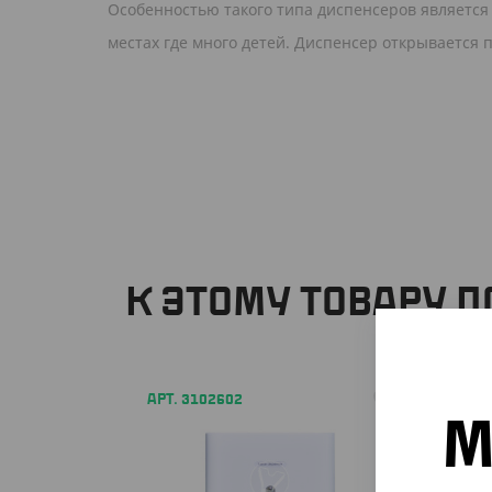
Особенностью такого типа диспенсеров является
местах где много детей. Диспенсер открывается
К ЭТОМУ ТОВАРУ 
АРТ. 3102602
АРТ. 3
М