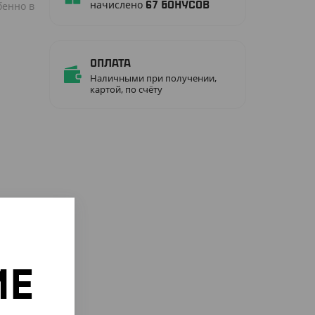
начислено
бенно в
67
бонусов
Оплата
Наличными при получении,
картой, по счёту
ИЕ