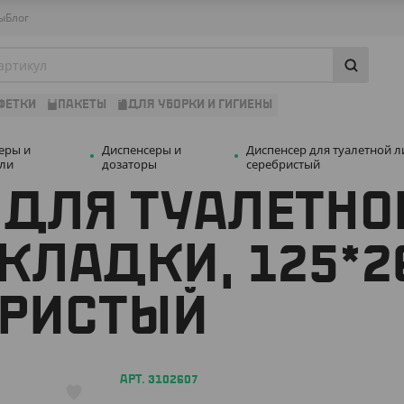
ы
Блог
ФЕТКИ
ПАКЕТЫ
ДЛЯ УБОРКИ И ГИГИЕНЫ
еры и
Диспенсеры и
Диспенсер для туалетной л
ли
дозаторы
серебристый
 ДЛЯ ТУАЛЕТНО
КЛАДКИ, 125*2
БРИСТЫЙ
АРТ. 3102607