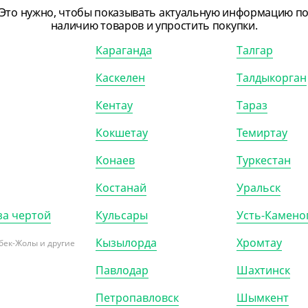
Это нужно, чтобы показывать актуальную информацию п
наличию товаров и упростить покупки.
Караганда
Талгар
62.30
₸
Каскелен
Талдыкорган
.30
₸
/ШТ)
сер для рулонной
Кентау
Тараз
ной бумаги
Кокшетау
Темиртау
Р (20)
Конаев
Туркестан
Костанай
Уральск
за чертой
Кульсары
Усть-Камено
Кызылорда
Хромтау
бек-Жолы и другие
Павлодар
Шахтинск
Петропавловск
Шымкент