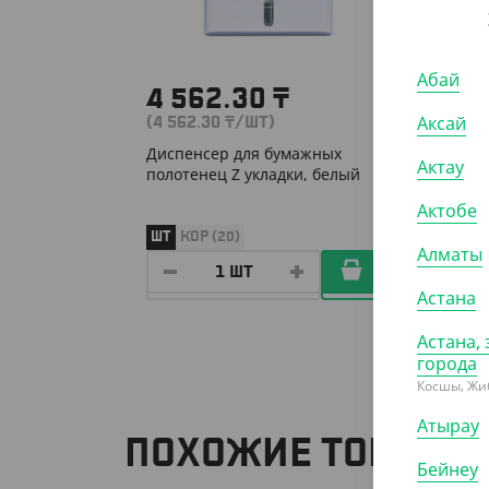
Абай
4 562.30
₸
4 5
Аксай
(4 562.30
₸
/ШТ)
(4 562
Диспенсер для бумажных
Диспен
Актау
полотенец Z укладки, белый
туалет
Актобе
ШТ
КОР (20)
ШТ
КО
Алматы
Астана
Астана, 
города
Косшы, Жи
Атырау
ПОХОЖИЕ ТОВАРЫ
Бейнеу