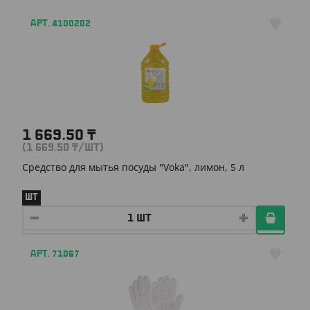
АРТ. 4100202
1 669.50
₸
(1 669.50
₸
/ШТ)
Средство для мытья посуды "Voka", лимон, 5 л
ШТ
АРТ. 71067