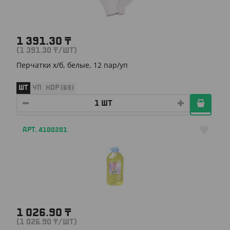
1 391.30
₸
(1 391.30
₸
/ШТ)
Перчатки х/б, белые, 12 пар/уп
ШТ
УП
КОР (65)
АРТ. 4100201
1 026.90
₸
(1 026.90
₸
/ШТ)