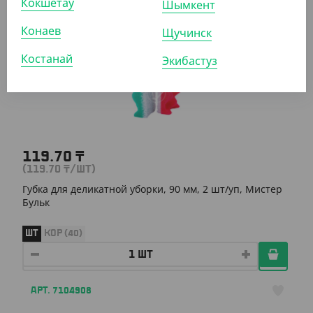
Кокшетау
Шымкент
Конаев
Щучинск
АРТ. 7104913
Костанай
Экибастуз
119.70
₸
(119.70
₸
/ШТ)
Губка для деликатной уборки, 90 мм, 2 шт/уп, Мистер
Бульк
ШТ
КОР (40)
АРТ. 7104908