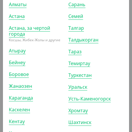
Алматы
Сарань
Астана
Семей
ПОКАЗАТЬ ЕЩЁ
Астана, за чертой
Талгар
города
ПОХОЖИЕ ТОВАРЫ
Талдыкорган
Косшы, Жибек-Жолы и другие
Атырау
Тараз
АРТ. 7104903
Бейнеу
Темиртау
Боровое
Туркестан
Жанаозен
Уральск
Караганда
Усть-Каменогорск
321
₸
(321
₸
/ШТ)
Каскелен
Хромтау
Губка кухонная крупнопористая, 3 шт/уп, Multy-Effect
Кентау
Шахтинск
ШТ
КОР (20)