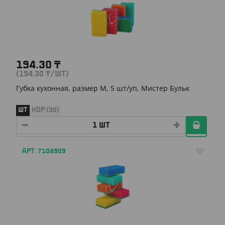
194.30
₸
(194.30
₸
/ШТ)
Губка кухонная, размер М, 5 шт/уп, Мистер Бульк
ШТ
КОР (30)
АРТ. 7104909