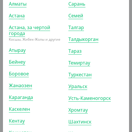
Алматы
Сарань
Астана
Семей
Астана, за чертой
Талгар
города
677.30
₸
Талдыкорган
Косшы, Жибек-Жолы и другие
(677.30
₸
/ШТ)
Средство для мытья посуды "Арко", лимон, 1 л
Атырау
Тараз
Бейнеу
ШТ
Темиртау
Боровое
Туркестан
Жанаозен
Уральск
ПОКАЗАТЬ ЕЩЁ
Караганда
Усть-Каменогорск
Каскелен
Хромтау
ПОХОЖИЕ ТОВАРЫ
Кентау
Шахтинск
АРТ. 7104903