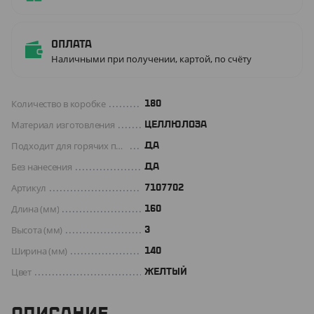
Оплата
Наличными при получении, картой, по счёту
Количество в коробке
180
Материал изготовления
ЦЕЛЛЮЛОЗА
Подходит для горячих продуктов
ДА
Без нанесения
ДА
Артикул
7107702
Длина (мм)
160
Высота (мм)
3
Ширина (мм)
140
Цвет
ЖЕЛТЫЙ