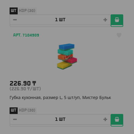
ШТ
КОР (30)
АРТ. 7104909
226.90
₸
(226.90
₸
/ШТ)
Губка кухонная, размер L, 5 шт/уп, Мистер Бульк
ШТ
КОР (30)