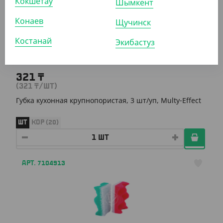
Кокшетау
Шымкент
Конаев
Щучинск
Костанай
Экибастуз
321
₸
(321
₸
/ШТ)
Губка кухонная крупнопористая, 3 шт/уп, Multy-Effect
ШТ
КОР (20)
АРТ. 7104913