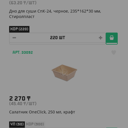
(63.20
₸
/ШТ)
Дно для суши СпК-24, черное, 235*162*30 мм,
Стиролпласт
КОР (220)
АРТ. 33092
2 270
₸
(45.40
₸
/ШТ)
Салатник OneClick, 250 мл, крафт
УП (50)
КОР (900)