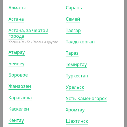
Алматы
Сарань
Астана
Семей
Астана, за чертой
Талгар
города
Талдыкорган
Косшы, Жибек-Жолы и другие
4 989.60
₸
(4 989.60
₸
/ШТ)
Атырау
Тараз
Совок и щетка с длинной ручкой, модель LV-B04
Бейнеу
Темиртау
ШТ
КОР (12)
Боровое
Туркестан
Жанаозен
Уральск
АРТ. 7103210
Караганда
Усть-Каменогорск
Каскелен
Хромтау
Кентау
Шахтинск