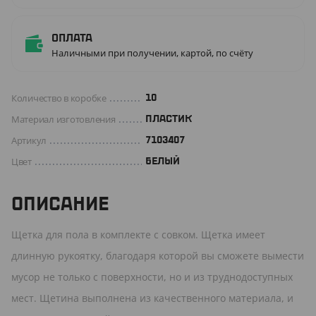
Оплата
Наличными при получении, картой, по счёту
Количество в коробке
10
Материал изготовления
ПЛАСТИК
Артикул
7103407
Цвет
БЕЛЫЙ
ОПИСАНИЕ
Щетка для пола в комплекте с совком. Щетка имеет
длинную рукоятку, благодаря которой вы сможете вымести
мусор не только с поверхности, но и из труднодоступных
мест. Щетина выполнена из качественного материала, и