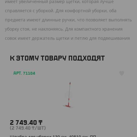
имеет увеличенный размер щетки, которая лучше
справляется с уборкой. Для комфортной уборки, оба
предмета имеют длинные ручки, что позволяет выполнять
уборку стоя, не наклоняясь. Для компактного хранения
совок имеет держатель щетки и петлю для подвешивания
К ЭТОМУ ТОВАРУ ПОДХОДЯТ
АРТ. 71104
2 749.40
₸
(2 749.40
₸
/ШТ)
Швабра для уборки 130 см, 40*10 см, ПП