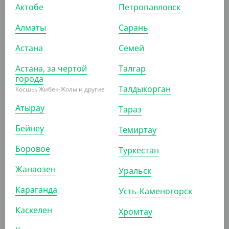
Актобе
Петропавловск
ШТ
КОР (12)
Алматы
Сарань
Астана
Семей
АРТ. 7103212
Астана, за чертой
Талгар
города
Талдыкорган
Косшы, Жибек-Жолы и другие
Атырау
Тараз
Бейнеу
Темиртау
3 813.60
₸
Боровое
Туркестан
(3 813.60
₸
/ШТ)
Щетка, ПП, с металлической ручкой, 120 см, размер
Жанаозен
Уральск
щетки 29*16,5*9 см
Караганда
Усть-Каменогорск
ШТ
КОР (8)
Каскелен
Хромтау