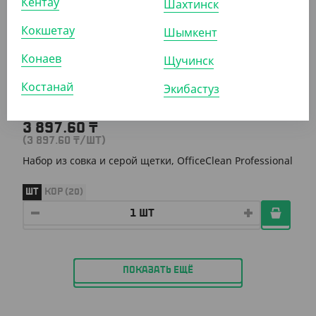
Кентау
Шахтинск
АРТ. 7103409
Кокшетау
Шымкент
Конаев
Щучинск
Костанай
Экибастуз
3 897.60
₸
(3 897.60
₸
/ШТ)
Набор из совка и серой щетки, OfficeClean Professional
ШТ
КОР (20)
ПОКАЗАТЬ ЕЩЁ