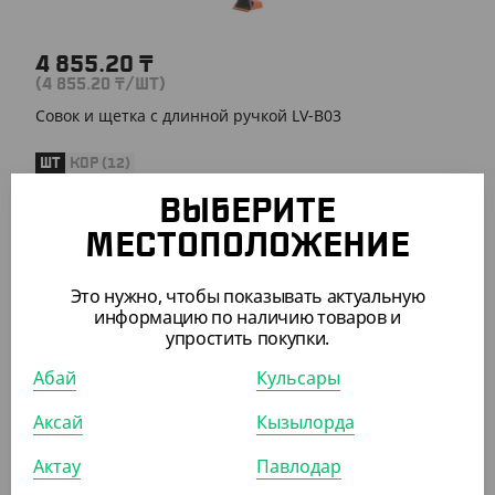
4 855.20
₸
(4 855.20
₸
/ШТ)
Совок и щетка с длинной ручкой LV-B03
ШТ
КОР (12)
ВЫБЕРИТЕ
МЕСТОПОЛОЖЕНИЕ
АРТ. 71108
Это нужно, чтобы показывать актуальную
информацию по наличию товаров и
упростить покупки.
Абай
Кульсары
Аксай
Кызылорда
4 989.60
₸
(4 989.60
₸
/ШТ)
Актау
Павлодар
Совок и щетка с длинной ручкой, модель LV-B04