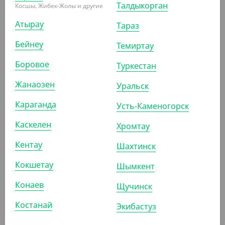
Талдыкорган
Косшы, Жибек-Жолы и другие
Атырау
Тараз
Бейнеу
Темиртау
ПОХОЖИЕ ТОВАРЫ
Боровое
Туркестан
АРТ. 7103204
Жанаозен
Уральск
Караганда
Усть-Каменогорск
Каскелен
Хромтау
Кентау
Шахтинск
2 091.60
₸
Кокшетау
Шымкент
(2 091.60
₸
/ШТ)
Конаев
Швабра для мытья полов "Чистые руки", с насадкой
Щучинск
12*46 см
Костанай
Экибастуз
ШТ
КОР (30)