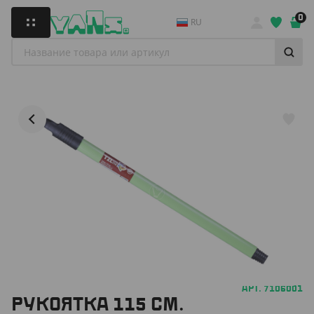
0
RU
АРТ. 7106001
РУКОЯТКА 115 СМ.