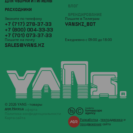
ДЛЯ УБОРКИ И ГИГИЕНЫ
БЛОГ
РАСХОДНИКИ
БРЕНДИРОВАНИЕ
Звоните по телефону
Пишите в Телеграм
+7 (717) 278-37-33
YANSKZ_BOT
+7 (800) 004-33-33
+7 (701) 073-37-33
Пишите на почту
Ежедневно с 09:00 до 18:00
SALES@YANS.KZ
© 2026 YANS - товары
для Horeca
Публичная оферта
Политика конфиденциальности
Карта сайта
Разработка
,
техподдержка
и
продвижение
сайта