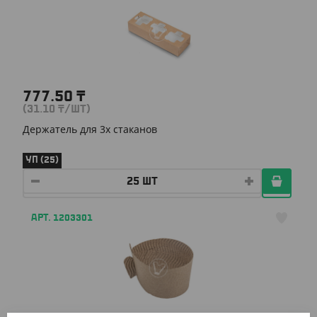
777.50
₸
(31.10
₸
/ШТ)
Держатель для 3х стаканов
УП (25)
АРТ. 1203301