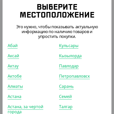
840
₸
ВЫБЕРИТЕ
(8.40
₸
/ШТ)
МЕСТОПОЛОЖЕНИЕ
Рукав для стакана, DoEco
Это нужно, чтобы показывать актуальную
УП (100)
КОР (1000)
информацию по наличию товаров и
упростить покупки.
Абай
Кульсары
АРТ. 12031
Аксай
Кызылорда
Актау
Павлодар
Актобе
Петропавловск
Алматы
Сарань
3 135
₸
(20.90
₸
/ШТ)
Астана
Семей
Держатель подставка для 2 стаканов
Астана, за чертой
Талгар
города
КОР (150)