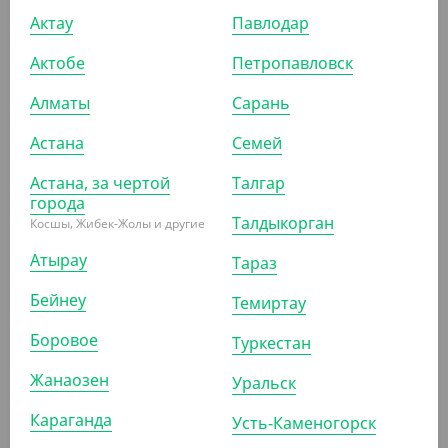
Актау
4 767
₸
Павлодар
(4 767
₸
/ШТ)
Актобе
Петропавловск
Швабра 120 см, с распылителем для мытья полов,
резервуар 600 мл
Алматы
Сарань
ШТ
КОР (12)
Астана
Семей
Астана, за чертой
Талгар
города
АРТ. 71102
Талдыкорган
Косшы, Жибек-Жолы и другие
Атырау
Тараз
Бейнеу
Темиртау
Боровое
Туркестан
2 135.30
₸
Жанаозен
Уральск
(2 135.30
₸
/ШТ)
Караганда
Швабра ПВА 120 см, с телескопической ручкой
Усть-Каменогорск