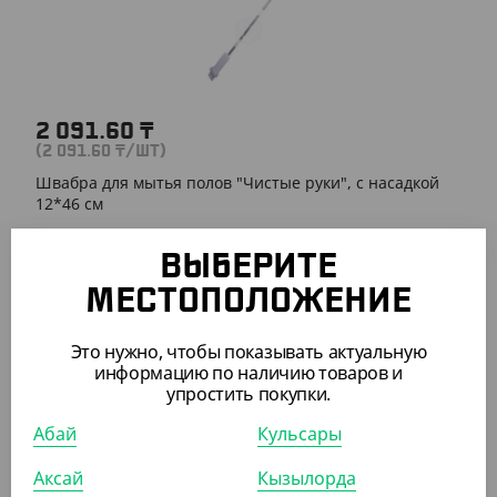
2 091.60
₸
(2 091.60
₸
/ШТ)
Швабра для мытья полов "Чистые руки", с насадкой
12*46 см
ШТ
КОР (30)
ВЫБЕРИТЕ
МЕСТОПОЛОЖЕНИЕ
АРТ. 71100
Это нужно, чтобы показывать актуальную
информацию по наличию товаров и
упростить покупки.
Абай
Кульсары
Аксай
Кызылорда