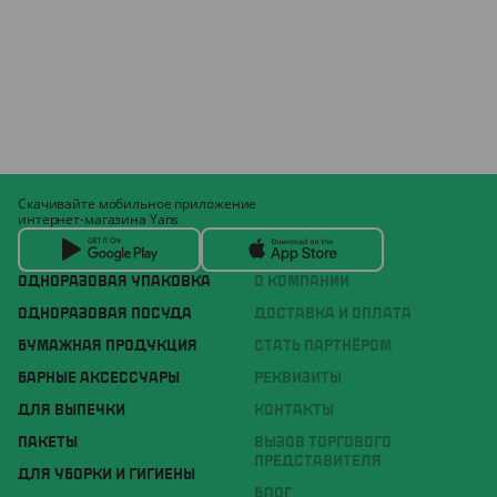
Скачивайте мобильное приложение
интернет-магазина Yans
ОДНОРАЗОВАЯ УПАКОВКА
О КОМПАНИИ
ОДНОРАЗОВАЯ ПОСУДА
ДОСТАВКА И ОПЛАТА
БУМАЖНАЯ ПРОДУКЦИЯ
СТАТЬ ПАРТНЁРОМ
БАРНЫЕ АКСЕССУАРЫ
РЕКВИЗИТЫ
ДЛЯ ВЫПЕЧКИ
КОНТАКТЫ
ПАКЕТЫ
ВЫЗОВ ТОРГОВОГО
ПРЕДСТАВИТЕЛЯ
ДЛЯ УБОРКИ И ГИГИЕНЫ
БЛОГ