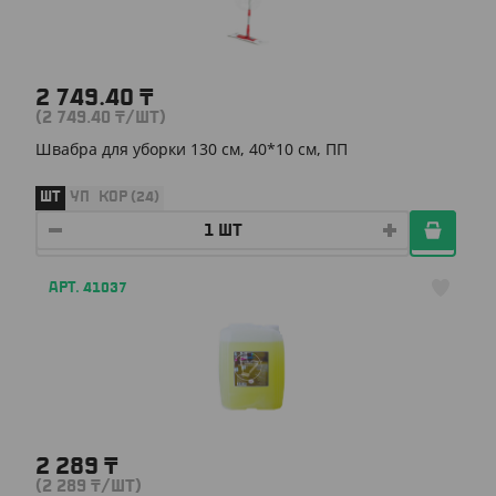
2 749.40
₸
(2 749.40
₸
/ШТ)
Швабра для уборки 130 см, 40*10 см, ПП
ШТ
УП
КОР (24)
АРТ. 41037
2 289
₸
(2 289
₸
/ШТ)