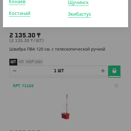
Конаев
Щучинск
Костанай
Экибастуз
2 135.30
₸
(2 135.30
₸
/ШТ)
Швабра ПВА 120 см, с телескопической ручкой
ШТ
УП
КОР (30)
АРТ. 71103