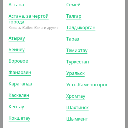
Астана
Семей
Астана, за чертой
Талгар
АРТ. 71100
города
Талдыкорган
Косшы, Жибек-Жолы и другие
Атырау
Тараз
Бейнеу
Темиртау
Боровое
Туркестан
4 767
₸
(4 767
₸
/ШТ)
Жанаозен
Уральск
Швабра 120 см, с распылителем для мытья полов,
резервуар 600 мл
Караганда
Усть-Каменогорск
ШТ
КОР (12)
Каскелен
Хромтау
Кентау
Шахтинск
Кокшетау
АРТ. 71102
Шымкент