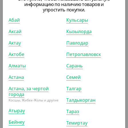
информацию по наличию товаров и
упростить покупки.
Абай
Кульсары
Аксай
Кызылорда
177.40
₸
Актау
Павлодар
(177.40
₸
/ШТ)
Актобе
Тряпка универсальная, 38*30 см, 3 шт/уп, Мистер
Петропавловск
Бульк
Алматы
Сарань
ШТ
КОР (40)
Астана
Семей
Астана, за чертой
Талгар
города
АРТ. 4300423
Талдыкорган
Косшы, Жибек-Жолы и другие
Атырау
Тараз
Бейнеу
Темиртау