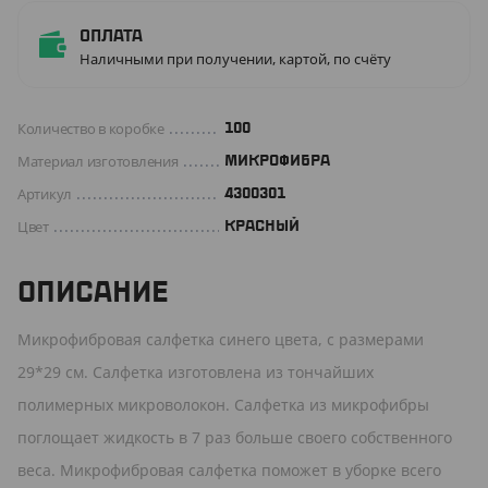
Оплата
Наличными при получении, картой, по счёту
Количество в коробке
100
Материал изготовления
МИКРОФИБРА
Артикул
4300301
Цвет
КРАСНЫЙ
ОПИСАНИЕ
Микрофибровая салфетка синего цвета, с размерами
29*29 см. Салфетка изготовлена из тончайших
полимерных микроволокон. Салфетка из микрофибры
поглощает жидкость в 7 раз больше своего собственного
веса. Микрофибровая салфетка поможет в уборке всего