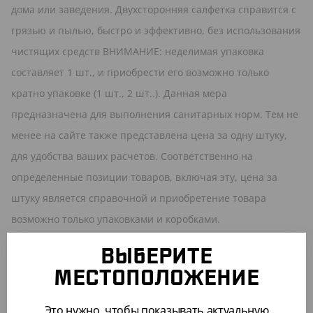
дома или заведения. Двухсторонняя салфетка справится с
грязью и пылью, быстро и эффективно, без использования
чистящих средств ВНИМАНИЕ: неделимая упаковка
составляет 1 шт., и приобрести его возможно только
кратно упаковке (1 шт., 2 шт..). Данная мера
предназначена для выполнения санитарных норм. Тем не
менее на сайте также представлена цена за одну штуку,
для удобства ваших расчетов. Соответственно на
определенные позиции товаров, включая эту, цена за
штуку является справочной и приобретение товара
возможно только упаковками и коробками.
ВЫБЕРИТЕ
ПОХОЖИЕ ТОВАРЫ
МЕСТОПОЛОЖЕНИЕ
АРТ. 4300108
Это нужно, чтобы показывать актуальную