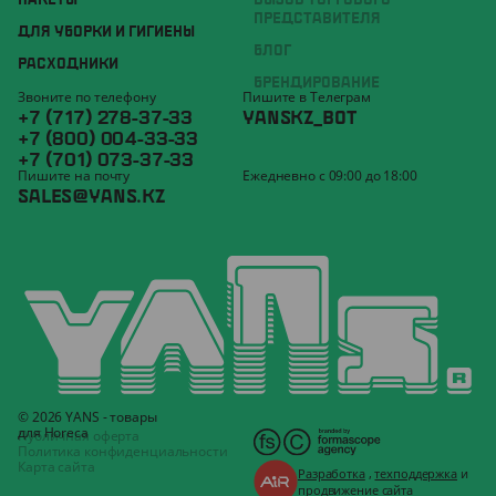
ПАКЕТЫ
ВЫЗОВ ТОРГОВОГО
ПРЕДСТАВИТЕЛЯ
ДЛЯ УБОРКИ И ГИГИЕНЫ
БЛОГ
РАСХОДНИКИ
БРЕНДИРОВАНИЕ
Звоните по телефону
Пишите в Телеграм
+7 (717) 278-37-33
YANSKZ_BOT
+7 (800) 004-33-33
+7 (701) 073-37-33
Пишите на почту
Ежедневно с 09:00 до 18:00
SALES@YANS.KZ
© 2026 YANS - товары
для Horeca
Публичная оферта
Политика конфиденциальности
Карта сайта
Разработка
,
техподдержка
и
продвижение
сайта