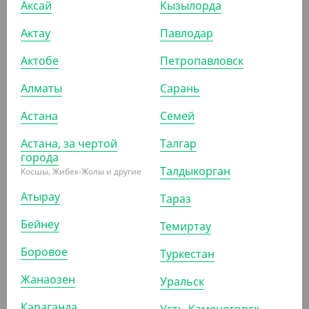
Аксай
Кызылорда
Актау
Павлодар
Актобе
Петропавловск
282.80
₸
(282.80
₸
/ШТ)
Алматы
Сарань
Тряпка для стекол и зеркал из микрофибры, 30*30 см,
Perfera
Астана
Семей
Астана, за чертой
Талгар
ШТ
КОР (50)
города
Талдыкорган
Косшы, Жибек-Жолы и другие
Атырау
Тараз
АРТ. 4300708
Бейнеу
Темиртау
Боровое
Туркестан
Жанаозен
Уральск
Караганда
Усть-Каменогорск