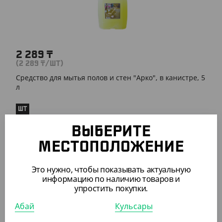
2 289
₸
(2 289
₸
/ШТ)
Средство для мытья полов и стен "Арко", в канистре, 5
л
ШТ
ВЫБЕРИТЕ
МЕСТОПОЛОЖЕНИЕ
ПОХОЖИЕ ТОВАРЫ
Это нужно, чтобы показывать актуальную
информацию по наличию товаров и
упростить покупки.
АРТ. 4300310
Абай
Кульсары