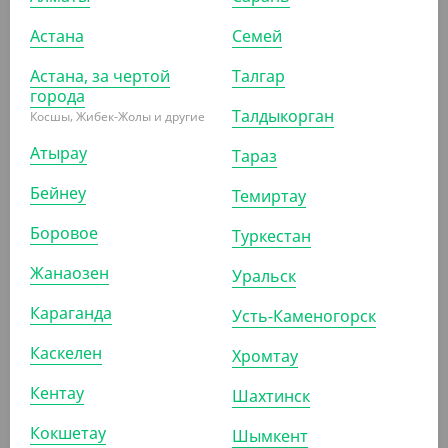
2 089.50
₸
Астана
Семей
(417.90
₸
/ШТ)
Ветошь для пола, 140*125 см, плотность 150 гр
Астана, за чертой
Талгар
города
Талдыкорган
Косшы, Жибек-Жолы и другие
УП (5)
Атырау
Тараз
Бейнеу
Темиртау
АРТ. 4300420
Боровое
Туркестан
Жанаозен
Уральск
Караганда
Усть-Каменогорск
Каскелен
Хромтау
1 292.50
₸
(258.50
₸
/ШТ)
Кентау
Шахтинск
Ветошь для пола, ширина 70 см, 125 cм, 150 гр
Кокшетау
Шымкент