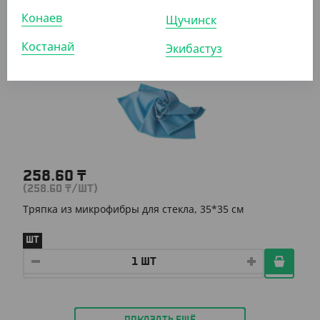
УП (5)
Конаев
Щучинск
Костанай
Экибастуз
АРТ. 7105404
258.60
₸
(258.60
₸
/ШТ)
Тряпка из микрофибры для стекла, 35*35 см
ШТ
ПОКАЗАТЬ ЕЩЁ