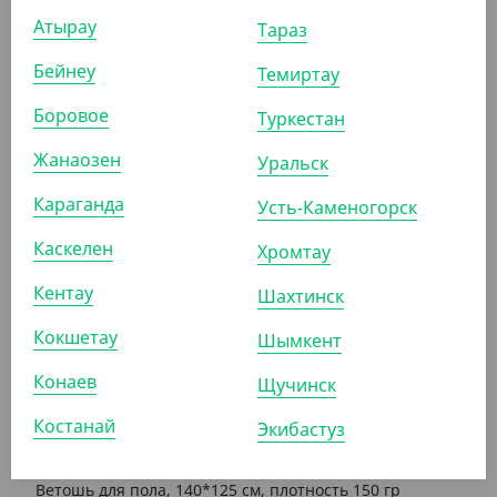
Атырау
Тараз
595.80
₸
Бейнеу
(595.80
₸
/ШТ)
Темиртау
Тряпка из микрофибры для пола, 60*50 см, Мистер
Боровое
Туркестан
Бульк
Жанаозен
Уральск
ШТ
КОР (50)
Караганда
Усть-Каменогорск
Каскелен
Хромтау
АРТ. 4300423
Кентау
Шахтинск
Кокшетау
Шымкент
Конаев
Щучинск
Костанай
Экибастуз
2 089.50
₸
(417.90
₸
/ШТ)
Ветошь для пола, 140*125 см, плотность 150 гр