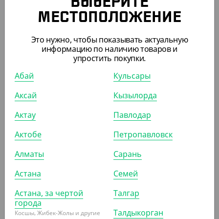
ВЫБЕРИТЕ
МЕСТОПОЛОЖЕНИЕ
603
₸
Это нужно, чтобы показывать актуальную
670
₸
(6.03
₸
/ШТ)
информацию по наличию товаров и
упростить покупки.
Пакет с V дном, крафт, БУН, 100*60*300 мм
Абай
Кульсары
УП (100)
КОР (1300)
Аксай
Кызылорда
Актау
Павлодар
Актобе
Петропавловск
ПОХОЖИЕ ТОВАРЫ
Алматы
Сарань
АРТ. 4300409
Астана
Семей
Астана, за чертой
Талгар
города
Талдыкорган
Косшы, Жибек-Жолы и другие