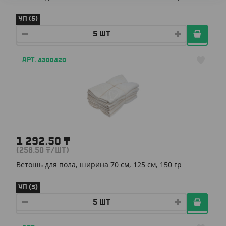
УП (5)
АРТ. 4300420
1 292.50
₸
(258.50
₸
/ШТ)
Ветошь для пола, ширина 70 см, 125 cм, 150 гр
УП (5)