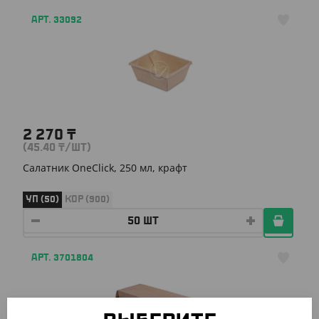
АРТ. 33092
2 270
₸
(45.40
₸
/ШТ)
Салатник OneClick, 250 мл, крафт
УП (50)
КОР (900)
АРТ. 3701804
-10%