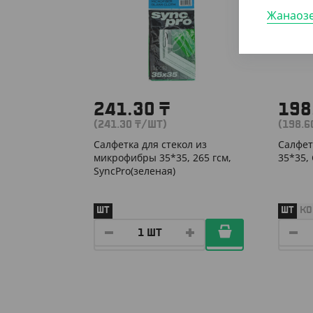
Жанаоз
241.30
₸
198
(241.30
₸
/ШТ)
(198.
Салфетка для стекол из
Салфет
микрофибры 35*35, 265 гсм,
35*35,
SyncPro(зеленая)
ШТ
ШТ
КО