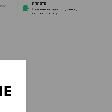
Оплата
ожно
Наличными при получении,
картой, по счёту
ИЕ
о