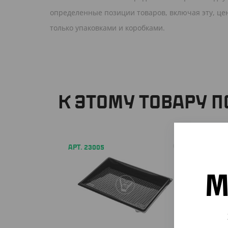
определенные позиции товаров, включая эту, це
только упаковками и коробками.
К ЭТОМУ ТОВАРУ 
АРТ. 23005
АРТ. 33
М