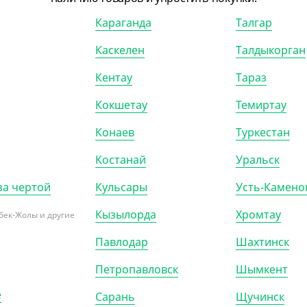
70
₸
603
₸
670
₸
Караганда
Талгар
₸
/ШТ)
(6.03
₸
/ШТ)
ик OneClick, 250 мл,
Пакет с V дном, крафт, БУН,
Каскелен
Талдыкорган
100*60*300 мм
Кентау
Тараз
)
КОР (900)
УП (100)
КОР (1300)
Кокшетау
Темиртау
Конаев
Туркестан
Костанай
Уральск
за чертой
Кульсары
Усть-Камено
Кызылорда
Хромтау
бек-Жолы и другие
Павлодар
Шахтинск
Петропавловск
Шымкент
е
Сарань
Щучинск
300708
АРТ. 4300314