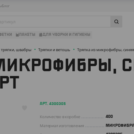
ы
Блог
ФЕТКИ
ПАКЕТЫ
ДЛЯ УБОРКИ И ГИГИЕНЫ
, тряпки, швабры
Тряпки и ветошь
Тряпка из микрофибры, синяя,
МИКРОФИБРЫ, С
РТ
АРТ. 4300305
Количество в коробке
400
Материал изготовления
МИКРОФИБР