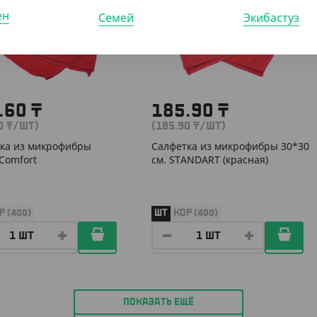
ен
Семей
Экибастуз
.60
₸
185.90
₸
60
₸
/ШТ)
(185.90
₸
/ШТ)
ка из микрофибры
Салфетка из микрофибры 30*30
 Comfort
см. STANDART (красная)
Р (400)
ШТ
КОР (400)
ПОКАЗАТЬ ЕЩЁ