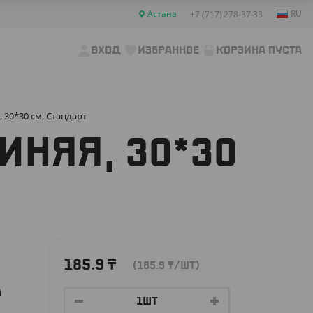
Астана
RU
+7 (717) 278-37-33
ВХОД
ИЗБРАННОЕ
КОРЗИНА ПУСТА
 30*30 см, Стандарт
ИНЯЯ, 30*30
185.9
₸
(185.9
₸
/ШТ)
А