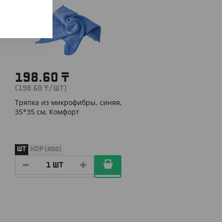
198.60
₸
(198.60
₸
/ШТ)
Тряпка из микрофибры, синяя,
35*35 см, Комфорт
ШТ
КОР (400)