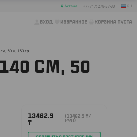
Астана
RU
+7 (717) 278-37-33
ВХОД
ИЗБРАННОЕ
КОРЗИНА ПУСТА
м, 50 м, 150 гр
140 СМ, 50
13462.9
(13462.9
₸
/
РУЛ)
₸