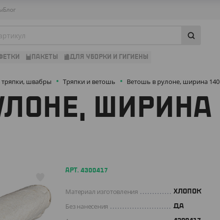
ы
Блог
ФЕТКИ
ПАКЕТЫ
ДЛЯ УБОРКИ И ГИГИЕНЫ
, тряпки, швабры
Тряпки и ветошь
Ветошь в рулоне, ширина 140 с
УЛОНЕ, ШИРИНА 
АРТ. 4300417
Материал изготовления
ХЛОПОК
Без нанесения
ДА