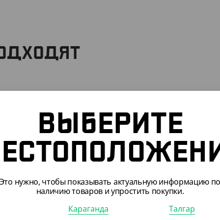
ПОДХОДЯТ
031
АРТ. 41037
ВЫБЕРИТЕ
ЕСТОПОЛОЖЕН
Это нужно, чтобы показывать актуальную информацию п
07
₸
2 289
₸
наличию товаров и упростить покупки.
₸
/ШТ)
(2 289
₸
/ШТ)
во для очистки плит
Средство для мытья полов и
Караганда
Талгар
, в канистре, 5 л
стен "Арко", в канистре, 5 л