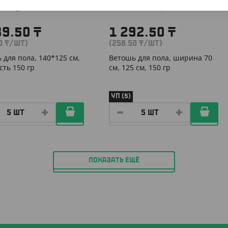
89.50
₸
1 292.50
₸
90
₸
/ШТ)
(258.50
₸
/ШТ)
 для пола, 140*125 см,
Ветошь для пола, ширина 70
сть 150 гр
см, 125 cм, 150 гр
УП (5)
ПОКАЗАТЬ ЕЩЁ