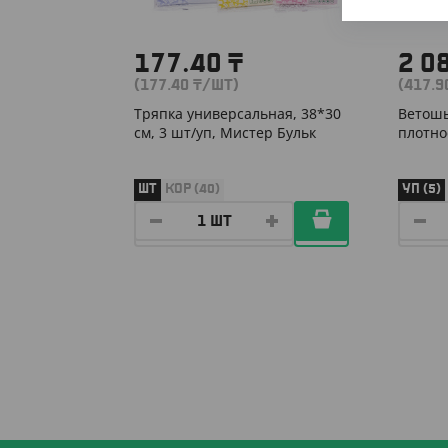
177.40
₸
2 0
(177.40
₸
/ШТ)
(417.
Тряпка универсальная, 38*30
Ветошь
см, 3 шт/уп, Мистер Бульк
плотно
ШТ
КОР (40)
УП (5)