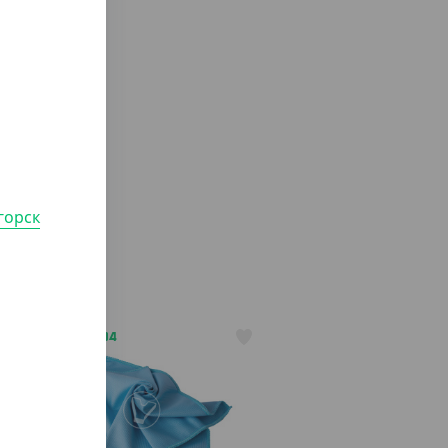
горск
АРТ. 7105404