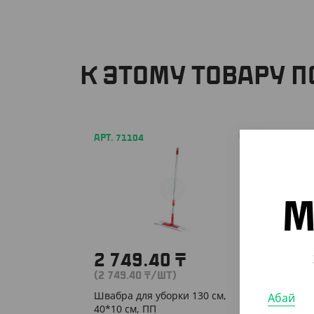
К ЭТОМУ ТОВАРУ 
АРТ. 71104
АРТ. 41
М
2 749.40
₸
3 5
(2 749.40
₸
/ШТ)
(3 507
Швабра для уборки 130 см,
Средст
Абай
40*10 см, ПП
"Зверь"