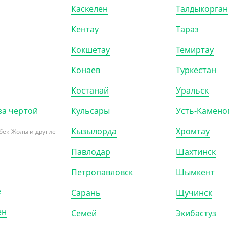
Каскелен
Талдыкорган
Р (2)
ШТ
Кентау
Тараз
Кокшетау
Темиртау
Конаев
Туркестан
Костанай
Уральск
за чертой
Кульсары
Усть-Камено
Кызылорда
Хромтау
бек-Жолы и другие
Павлодар
Шахтинск
Петропавловск
Шымкент
300423
АРТ. 4300420
е
Сарань
Щучинск
ен
Семей
Экибастуз