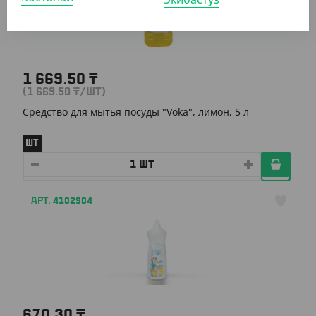
1 669.50
₸
(1 669.50
₸
/ШТ)
Средство для мытья посуды "Voka", лимон, 5 л
ШТ
АРТ. 4102904
670.30
₸