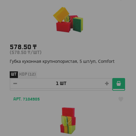
578.50
₸
(578.50
₸
/ШТ)
Губка кухонная крупнопористая, 5 шт/уп, Comfort
ШТ
КОР (12)
АРТ. 7104905