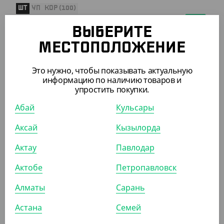
ШТ
УП
КОР (100)
ВЫБЕРИТЕ
МЕСТОПОЛОЖЕНИЕ
ПОХОЖИЕ ТОВАРЫ
Это нужно, чтобы показывать актуальную
информацию по наличию товаров и
упростить покупки.
АРТ. 4102901
Абай
Кульсары
Аксай
Кызылорда
Актау
Павлодар
Актобе
Петропавловск
677.30
₸
(677.30
₸
/ШТ)
Алматы
Сарань
Средство для мытья посуды "Арко", лимон, 1 л
Астана
Семей
ШТ