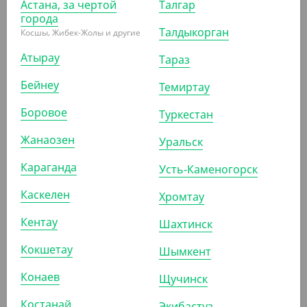
Астана, за чертой
Талгар
города
Талдыкорган
Косшы, Жибек-Жолы и другие
АРТ. 4102908
Атырау
Тараз
Бейнеу
Темиртау
Боровое
Туркестан
Жанаозен
Уральск
2 811.90
₸
Караганда
Усть-Каменогорск
(2 811.90
₸
/ШТ)
Средство для мытья посуды Sync Pro "Лимон", 5 л
Каскелен
Хромтау
ШТ
Кентау
Шахтинск
Кокшетау
Шымкент
Конаев
АРТ. 4100202
Щучинск
Костанай
Экибастуз