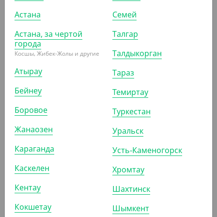
Астана
Семей
Астана, за чертой
Талгар
города
6 846
₸
Талдыкорган
(6 846
₸
/ШТ)
Косшы, Жибек-Жолы и другие
С102-5, Концентрат универсальный, щелочной, для
Атырау
Тараз
любых твердых поверхностей, 5 кг
Бейнеу
Темиртау
ШТ
КОР (4)
Боровое
Туркестан
Жанаозен
Уральск
АРТ. 4103701
Караганда
Усть-Каменогорск
Каскелен
Хромтау
Кентау
Шахтинск
Кокшетау
Шымкент
627.90
₸