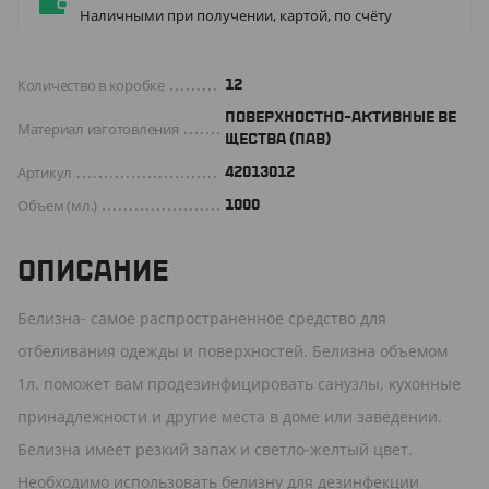
Наличными при получении, картой, по счёту
Количество в коробке
12
ПОВЕРХНОСТНО-АКТИВНЫЕ ВЕ
Материал изготовления
ЩЕСТВА (ПАВ)
Артикул
42013012
Объем (мл.)
1000
ОПИСАНИЕ
Белизна- самое распространенное средство для
отбеливания одежды и поверхностей. Белизна объемом
1л. поможет вам продезинфицировать санузлы, кухонные
принадлежности и другие места в доме или заведении.
Белизна имеет резкий запах и светло-желтый цвет.
Необходимо использовать белизну для дезинфекции