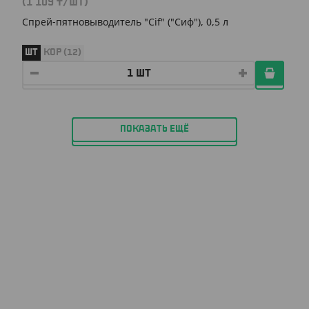
(1 109
₸
/ШТ)
Спрей-пятновыводитель "Cif" ("Сиф"), 0,5 л
ШТ
КОР (12)
ПОКАЗАТЬ ЕЩЁ