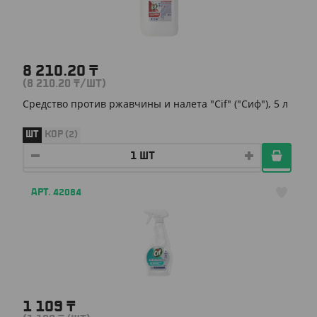
8 210.20
₸
(8 210.20
₸
/ШТ)
Средство против ржавчины и налета "Cif" ("Сиф"), 5 л
ШТ
КОР (2)
АРТ. 42084
1 109
₸