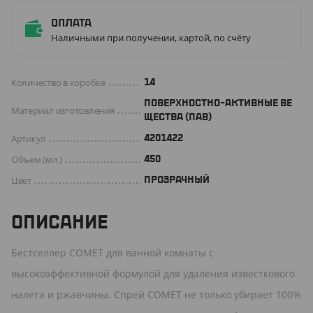
Оплата
Наличными при получении, картой, по счёту
Количество в коробке
14
ПОВЕРХНОСТНО-АКТИВНЫЕ ВЕ
Материал изготовления
ЩЕСТВА (ПАВ)
Артикул
4201422
Объем (мл.)
450
Цвет
ПРОЗРАЧНЫЙ
ОПИСАНИЕ
Бестселлер COMET для ванной комнаты с
высокоэффективной формулой для удаления известкового
налета и ржавчины. Спрей COMET не только убирает 100%