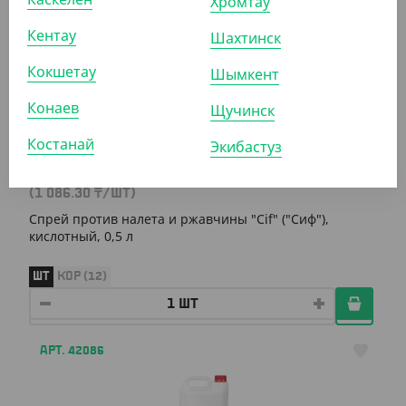
Хромтау
Кентау
АРТ. 42081
Шахтинск
Кокшетау
Шымкент
Конаев
Щучинск
Костанай
Экибастуз
1 086.30
₸
(1 086.30
₸
/ШТ)
Спрей против налета и ржавчины "Cif" ("Сиф"),
кислотный, 0,5 л
ШТ
КОР (12)
АРТ. 42086