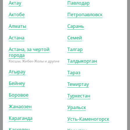
Актау
Павлодар
Актобе
Петропавловск
Алматы
Сарань
ПОХОЖИЕ ТОВАРЫ
Астана
Семей
АРТ. 4101802
Астана, за чертой
Талгар
города
Талдыкорган
Косшы, Жибек-Жолы и другие
Атырау
Тараз
Бейнеу
Темиртау
419.20
₸
Боровое
Туркестан
(419.20
₸
/ШТ)
Средство для очистки труб "Бахташ", 1 л
Жанаозен
Уральск
ШТ
КОР (12)
Караганда
Усть-Каменогорск
Каскелен