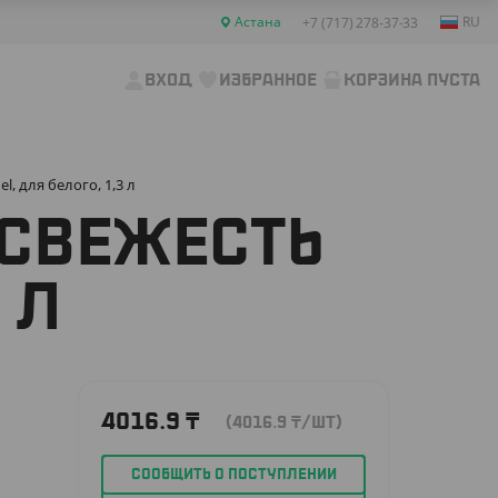
Астана
RU
+7 (717) 278-37-33
ВХОД
ИЗБРАННОЕ
КОРЗИНА ПУСТА
el, для белого, 1,3 л
 СВЕЖЕСТЬ
 Л
4016.9
₸
(4016.9
₸
/ШТ)
СООБЩИТЬ О ПОСТУПЛЕНИИ