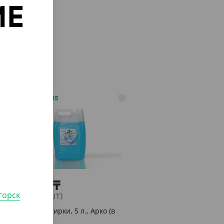
ИЕ
о
АРТ. 4103305
3 927
₸
горск
(3 927
₸
/ШТ)
Гель для стирки, 5 л., Арко (в
канистре)