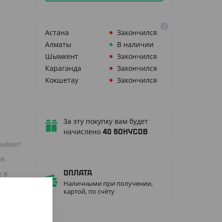
Астана
Закончился
Алматы
В наличии
Шымкент
Закончился
Караганда
Закончился
Кокшетау
Закончился
За эту покупку вам будет
начислено
40
бонусов
рывает
ов
 в
Оплата
Наличными при получении,
е
картой, по счёту