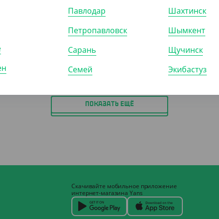
лагаемый,
Павлодар
Шахтинск
трированый, 1 л
Петропавловск
Шымкент
Р (15)
ШТ
КОР (2)
е
Сарань
Щучинск
ен
Семей
Экибастуз
ПОКАЗАТЬ ЕЩЁ
Скачивайте мобильное приложение
интернет-магазина Yans