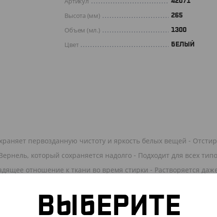
Артикул
42071
Высота (мм)
265
Объем (мл.)
1300
Цвет
БЕЛЫЙ
охраняет первозданную чистоту и яркость белых вещей - Отсти
ернель, который сохраняется надолго - Подходит для всех тип
дящее отношение к ткани во время стирки - Растворяется даже
 Не оставляет разводов и полностью выполаскивается водой - Н
ювете стиральной машины
ВЫБЕРИТЕ