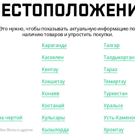
ЕСТОПОЛОЖЕН
Это нужно, чтобы показывать актуальную информацию п
наличию товаров и упростить покупки.
Караганда
Талгар
Каскелен
Талдыкорган
009
АРТ. 41033
Кентау
Тараз
Кокшетау
Темиртау
Конаев
Туркестан
Костанай
Уральск
63.20
₸
2 987.30
₸
за чертой
Кульсары
Усть-Камено
.20
₸
/ШТ)
(2 987.30
₸
/ШТ)
ля стирки "Синергетик",
Гель для стирки "Арко", 4,7 л
Кызылорда
Хромтау
бек-Жолы и другие
сальный,