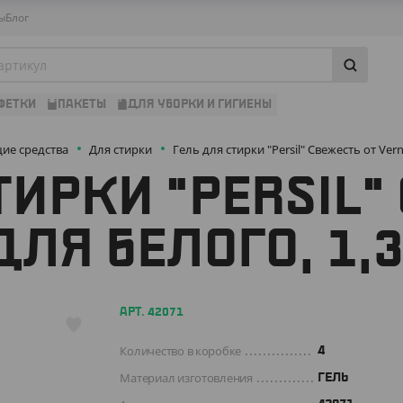
ы
Блог
ФЕТКИ
ПАКЕТЫ
ДЛЯ УБОРКИ И ГИГИЕНЫ
е средства
Для стирки
Гель для стирки "Persil" Свежесть от Vern
ТИРКИ "PERSIL"
ДЛЯ БЕЛОГО, 1,3
АРТ. 42071
Количество в коробке
4
Материал изготовления
ГЕЛЬ