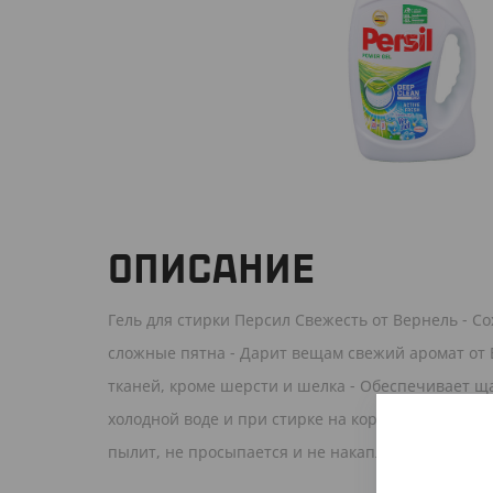
ОПИСАНИЕ
Гель для стирки Персил Свежесть от Вернель - С
сложные пятна - Дарит вещам свежий аромат от В
тканей, кроме шерсти и шелка - Обеспечивает ща
холодной воде и при стирке на коротких циклах -
пылит, не просыпается и не накапливается в к