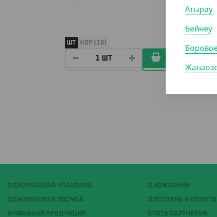
биораз
Атырау
концен
Бейнеу
ШТ
КОР (15)
ШТ
КО
Борово
Жанаоз
ОДНОРАЗОВАЯ УПАКОВКА
О КОМПАНИИ
ОДНОРАЗОВАЯ ПОСУДА
ДОСТАВКА И ОПЛАТА
БУМАЖНАЯ ПРОДУКЦИЯ
СТАТЬ ПАРТНЁРОМ