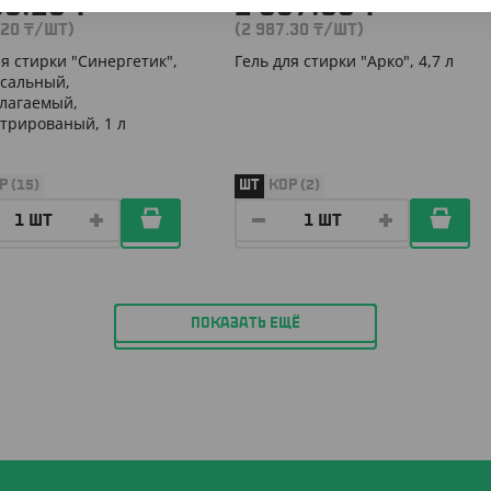
63.20
₸
2 987.30
₸
.20
₸
/ШТ)
(2 987.30
₸
/ШТ)
ля стирки "Синергетик",
Гель для стирки "Арко", 4,7 л
сальный,
лагаемый,
трированый, 1 л
Р (15)
ШТ
КОР (2)
ПОКАЗАТЬ ЕЩЁ