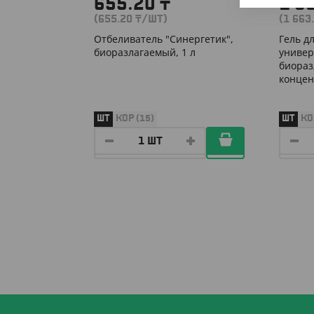
655.20
₸
1 6
(655.20
₸
/ШТ)
(1 663
Отбеливатель "Синергетик",
Гель д
биоразлагаемый, 1 л
универ
биораз
концен
ШТ
КОР (15)
ШТ
КО