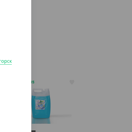
горск
АРТ. 4103305