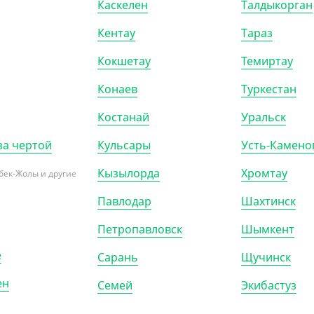
Каскелен
Талдыкорган
Кентау
Тараз
Кокшетау
Темиртау
Конаев
Туркестан
Костанай
Уральск
за чертой
Кульсары
Усть-Камено
Кызылорда
Хромтау
бек-Жолы и другие
009
АРТ. 41033
Павлодар
Шахтинск
Петропавловск
Шымкент
е
Сарань
Щучинск
ен
Семей
Экибастуз