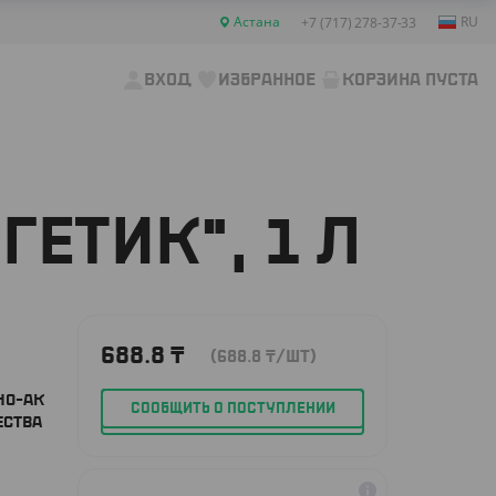
Астана
RU
+7 (717) 278-37-33
ВХОД
ИЗБРАННОЕ
КОРЗИНА ПУСТА
ЕТИК", 1 Л
688.8
₸
(688.8
₸
/ШТ)
НО-АК
СООБЩИТЬ О ПОСТУПЛЕНИИ
ЕСТВА