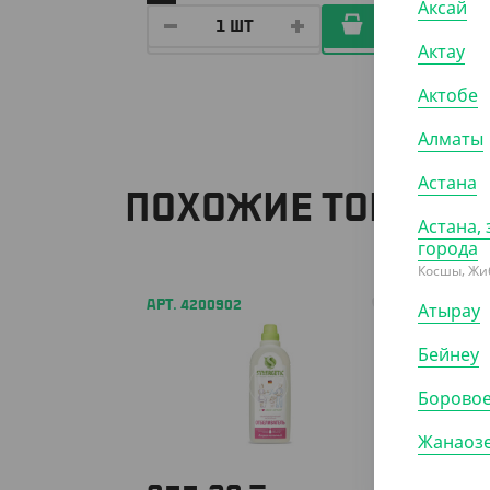
Аксай
Актау
Актобе
Алматы
Астана
ПОХОЖИЕ ТОВАРЫ
Астана, 
города
Косшы, Жи
АРТ. 4200902
АРТ. 42
Атырау
Бейнеу
Борово
Жанаоз