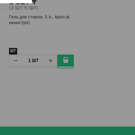
3 927
₸
(3 927
₸
/ШТ)
Гель для стирки, 5 л., Арко (в
канистре)
ШТ