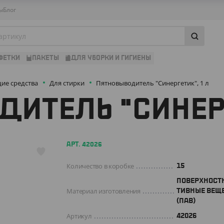
ы
Блог
ФЕТКИ
ПАКЕТЫ
ДЛЯ УБОРКИ И ГИГИЕНЫ
е средства
Для стирки
Пятновыводитель "Синергетик", 1 л
ИТЕЛЬ "СИНЕРГ
АРТ. 42026
Количество в коробке
15
ПОВЕРХНОСТ
Материал изготовления
ТИВНЫЕ ВЕЩ
(ПАВ)
Артикул
42026