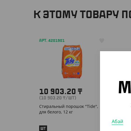
К ЭТОМУ ТОВАРУ 
АРТ. 4201901
М
10 903.20
₸
(10 903.20
₸
/ШТ)
Стиральный порошок "Tide",
для белого, 12 кг
Абай
ШТ