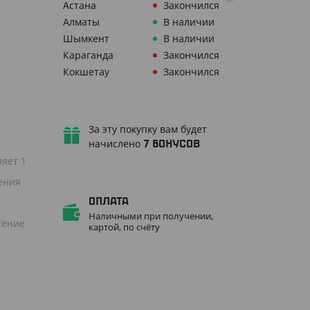
Астана
Закончился
Алматы
В наличии
Шымкент
В наличии
Караганда
Закончился
Кокшетау
Закончился
За эту покупку вам будет
начислено
7
бонусов
яет 1
нения
Оплата
Наличными при получении,
тение
картой, по счёту