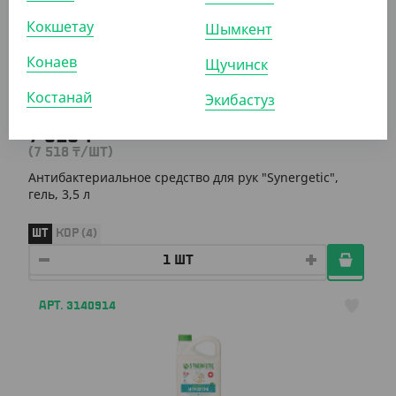
Кокшетау
Шымкент
Конаев
Щучинск
Костанай
Экибастуз
7 518
₸
(7 518
₸
/ШТ)
Антибактериальное средство для рук "Synergetic",
гель, 3,5 л
ШТ
КОР (4)
АРТ. 3140914