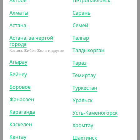
Актобе
Петропавловск
Алматы
Сарань
Астана
Семей
562.70
₸
Астана, за чертой
Талгар
(562.70
₸
/ШТ)
города
Талдыкорган
Тряпка целллюлозная, 20*18 см, 2 шт/уп, Perfera
Косшы, Жибек-Жолы и другие
Атырау
Тараз
ШТ
КОР (50)
Бейнеу
Темиртау
Боровое
Туркестан
Жанаозен
Уральск
ПОКАЗАТЬ ЕЩЁ
Караганда
Усть-Каменогорск
ПОХОЖИЕ ТОВАРЫ
Каскелен
Хромтау
Кентау
Шахтинск
АРТ. 3140915