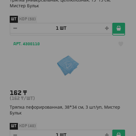
Мистер Бульк
ШТ
КОР (50)
АРТ. 4300110
162
₸
(162
₸
/ШТ)
Тряпка пефорированная, 38*34 см, 3 шт/уп, Мистер
Бульк
ШТ
КОР (40)