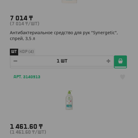
7 014
₸
(7 014
₸
/ШТ)
Антибактериальное средство для рук "Synergetic",
спрей, 3,5 л
ШТ
КОР (4)
АРТ. 3140913
1 461.60
₸
(1 461.60
₸
/ШТ)