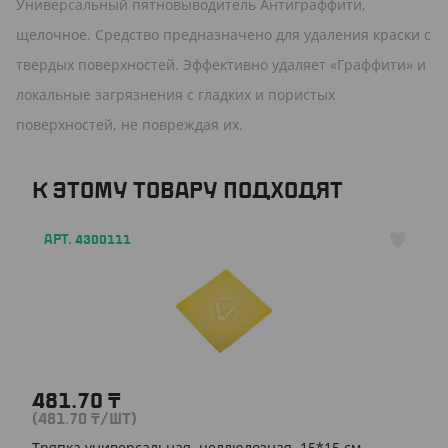
Универсальный пятновыводитель Антиграффити,
щелочное. Средство предназначено для удаления краски с
твердых поверхностей. Эффективно удаляет «Граффити» и
локальные загрязнения с гладких и пористых
поверхностей, не повреждая их.
К ЭТОМУ ТОВАРУ ПОДХОДЯТ
АРТ. 4300111
481.70
₸
(481.70
₸
/ШТ)
Тряпка универсальная, целлюлозная, 15*15 см,