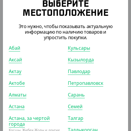
ВЫБЕРИТЕ
МЕСТОПОЛОЖЕНИЕ
1 391.30
₸
(1 391.30
₸
/ШТ)
Это нужно, чтобы показывать актуальную
Перчатки х/б, белые, 12
информацию по наличию товаров и
пар/уп
упростить покупки.
Абай
Кульсары
ШТ
УП
КОР (65)
Аксай
Кызылорда
Актау
Павлодар
Актобе
Петропавловск
Алматы
Сарань
Астана
Семей
Астана, за чертой
Талгар
города
Талдыкорган
Косшы, Жибек-Жолы и другие