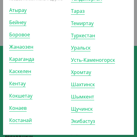
Атырау
Тараз
Бейнеу
Темиртау
Боровое
Туркестан
Жанаозен
Уральск
Скачивайте мобильное приложение
Караганда
интернет-магазина Yans
Усть-Каменогорск
Каскелен
Хромтау
ОДНОРАЗОВАЯ УПАКОВКА
О КОМПАНИИ
Кентау
Шахтинск
ОДНОРАЗОВАЯ ПОСУДА
ДОСТАВКА И ОПЛАТА
БУМАЖНАЯ ПРОДУКЦИЯ
СТАТЬ ПАРТНЁРОМ
Кокшетау
Шымкент
БАРНЫЕ АКСЕССУАРЫ
РЕКВИЗИТЫ
Конаев
Щучинск
ДЛЯ ВЫПЕЧКИ
КОНТАКТЫ
Костанай
Экибастуз
ПАКЕТЫ
ВЫЗОВ ТОРГОВОГО
ПРЕДСТАВИТЕЛЯ
ДЛЯ УБОРКИ И ГИГИЕНЫ
БЛОГ