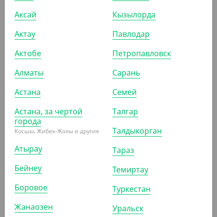
1 280
₸
Аксай
Кызылорда
1 490
₸
(1 280
₸
/ШТ)
Актау
Павлодар
Перчатки из нитровинила смотровые, черные,
размер М, VerdeVita
Актобе
Петропавловск
ШТ
УП
КОР (10)
Алматы
Сарань
Астана
Семей
АРТ. 5100904
Астана, за чертой
Талгар
города
Талдыкорган
Косшы, Жибек-Жолы и другие
-10%
Атырау
Тараз
Бейнеу
Темиртау
2 240
₸
2 480
₸
Боровое
Туркестан
(2 240
₸
/ШТ)
Жанаозен
Перчатки нитриловые смотровые, черные, размер М
Уральск