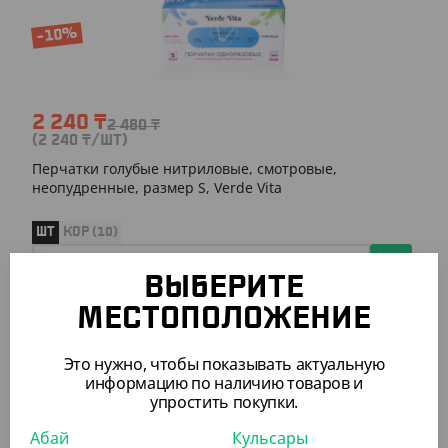
-10%
2 240
₸
2 480
₸
(2 240
₸
/ШТ)
Перчатки голубые нитриловые, смотровые,
неопудренные, размер S, Verde Vita
ШТ
КОР (10)
ВЫБЕРИТЕ
МЕСТОПОЛОЖЕНИЕ
АРТ. 5100967
Это нужно, чтобы показывать актуальную
информацию по наличию товаров и
-14%
упростить покупки.
Абай
Кульсары