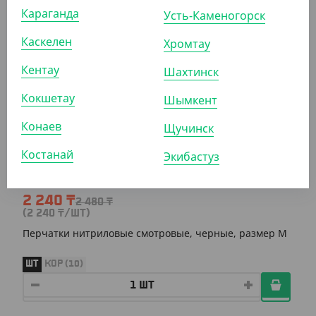
Караганда
Усть-Каменогорск
ШТ
УП
КОР (10)
Каскелен
Хромтау
Кентау
Шахтинск
АРТ. 5100904
Кокшетау
Шымкент
Конаев
Щучинск
-10%
Костанай
Экибастуз
2 240
₸
2 480
₸
(2 240
₸
/ШТ)
Перчатки нитриловые смотровые, черные, размер М
ШТ
КОР (10)