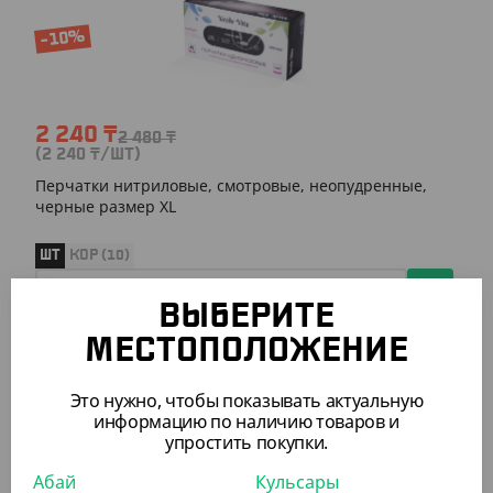
-10%
2 240
₸
2 480
₸
(2 240
₸
/ШТ)
Перчатки нитриловые, смотровые, неопудренные,
черные размер XL
ШТ
КОР (10)
ВЫБЕРИТЕ
МЕСТОПОЛОЖЕНИЕ
АРТ. 5101508
Это нужно, чтобы показывать актуальную
информацию по наличию товаров и
упростить покупки.
Абай
Кульсары