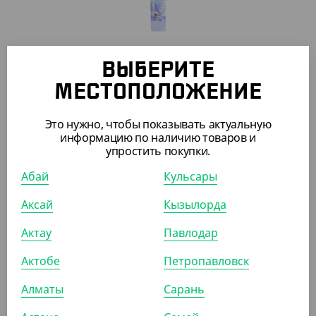
ВЫБЕРИТЕ
2 751
₸
(2 751
₸
/ШТ)
МЕСТОПОЛОЖЕНИЕ
Дезинфицирующее средство "Антисепт", 1 л
Это нужно, чтобы показывать актуальную
информацию по наличию товаров и
ШТ
КОР (8)
упростить покупки.
Абай
Кульсары
Аксай
Кызылорда
ПОХОЖИЕ ТОВАРЫ
Актау
Павлодар
АРТ. 5100504
Актобе
Петропавловск
Алматы
Сарань