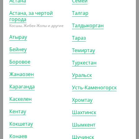
Астана
Семей
Астана, за чертой
Талгар
города
1 000
₸
Талдыкорган
Косшы, Жибек-Жолы и другие
(10
₸
/ШТ)
Шапочка "Шарлота", белая, 21 см, Verde Vita
Атырау
Тараз
Бейнеу
Темиртау
УП (100)
КОР (2000)
Боровое
Туркестан
Жанаозен
Уральск
Караганда
Усть-Каменогорск
Каскелен
Хромтау
Кентау
Шахтинск
Кокшетау
Шымкент
Конаев
Щучинск