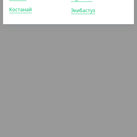
Костанай
Экибастуз