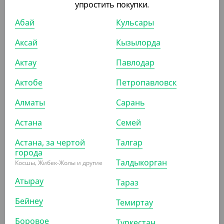
прозрачного цвета, индивидуальный предмет быта для
упростить покупки.
расчёсывания волос и массажа головы. . Может
Абай
Кульсары
вкладываться в дорожный набор или быть
Аксай
Кызылорда
самостоятельным атрибутом очень удобным во время
Актау
Павлодар
перелета, а так же на базе отдыха, СПА, бане или отеле.
Актобе
Петропавловск
К ЭТОМУ ТОВАРУ ПОДХОДЯТ
Алматы
Сарань
Астана
Семей
АРТ. 3101203
Астана, за чертой
Талгар
города
Талдыкорган
Косшы, Жибек-Жолы и другие
Атырау
Тараз
Бейнеу
10 100
₸
Темиртау
(10.10
₸
/ШТ)
Боровое
Туркестан
Влажные салфетки в инд. упаковке с хлоргексидином