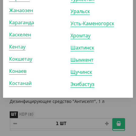
Жанаозен
Уральск
КОР (1000)
Караганда
Усть-Каменогорск
Каскелен
Хромтау
АРТ. 3140902
Кентау
Шахтинск
Кокшетау
Шымкент
Конаев
Щучинск
Костанай
Экибастуз
2 751
₸
(2 751
₸
/ШТ)
Дезинфицирующее средство "Антисепт", 1 л
ШТ
КОР (8)