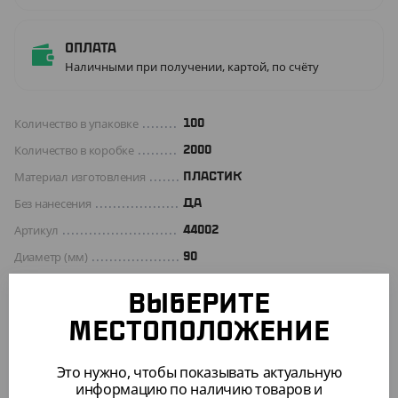
Оплата
Наличными при получении, картой, по счёту
Количество в упаковке
100
Количество в коробке
2000
Материал изготовления
ПЛАСТИК
Без нанесения
ДА
Артикул
44002
Диаметр (мм)
90
Цвет
ПРОЗРАЧНЫЙ
ВЫБЕРИТЕ
МЕСТОПОЛОЖЕНИЕ
ОПИСАНИЕ
Это нужно, чтобы показывать актуальную
Расческа для волос в индивидуальной упаковке
информацию по наличию товаров и