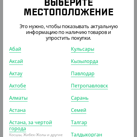
ВЫБЕРИТЕ
МЕСТОПОЛОЖЕНИЕ
839
₸
4 195
₸
(83.90
₸
/ШТ)
(83.90
₸
/ШТ)
Это нужно, чтобы показывать актуальную
информацию по наличию товаров и
Лосьон для тела, 40 мл
Одноразовый набор для
упростить покупки.
бритья
Абай
Кульсары
УП (10)
СООБЩИТЬ О
ПОСТУПЛЕНИИ
Аксай
Кызылорда
Актау
Павлодар
Актобе
Петропавловск
Алматы
Сарань
Астана
Семей
Астана, за чертой
Талгар
города
Талдыкорган
Косшы, Жибек-Жолы и другие