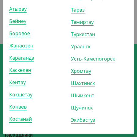
Атырау
Тараз
Бейнеу
Темиртау
Боровое
Туркестан
Жанаозен
Уральск
Скачивайте мобильное приложение
интернет-магазина Yans
Караганда
Усть-Каменогорск
Каскелен
Хромтау
ОДНОРАЗОВАЯ УПАКОВКА
О КОМПАНИИ
Кентау
Шахтинск
ОДНОРАЗОВАЯ ПОСУДА
ДОСТАВКА И ОПЛАТА
БУМАЖНАЯ ПРОДУКЦИЯ
СТАТЬ ПАРТНЁРОМ
Кокшетау
Шымкент
БАРНЫЕ АКСЕССУАРЫ
РЕКВИЗИТЫ
Конаев
Щучинск
ДЛЯ ВЫПЕЧКИ
КОНТАКТЫ
Костанай
ПАКЕТЫ
ВЫЗОВ ТОРГОВОГО
Экибастуз
ПРЕДСТАВИТЕЛЯ
ДЛЯ УБОРКИ И ГИГИЕНЫ
БЛОГ
РАСХОДНИКИ