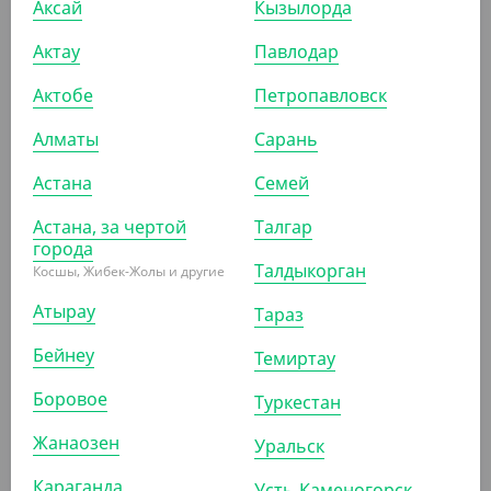
Аксай
Кызылорда
(3 024
₸
/ШТ)
Держатель для мыла "Autograph" двойной
Актау
Павлодар
ШТ
КОР (50)
Актобе
Петропавловск
Алматы
Сарань
Астана
Семей
ПОХОЖИЕ ТОВАРЫ
Астана, за чертой
Талгар
города
АРТ. 8110501
Талдыкорган
Косшы, Жибек-Жолы и другие
Атырау
Тараз
Бейнеу
Темиртау
Боровое
Туркестан
1 344
₸
Жанаозен
Уральск
(1 344
₸
/ШТ)
Караганда
Усть-Каменогорск