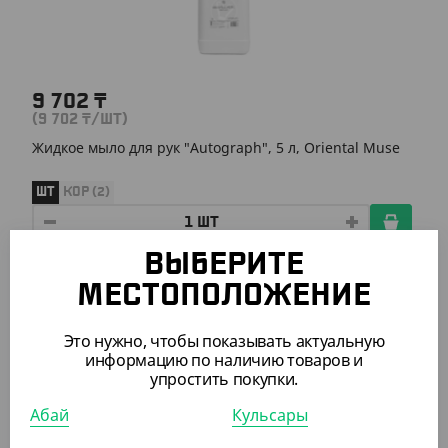
9 702
₸
(9 702
₸
/ШТ)
Жидкое мыло для рук "Autograph", 5 л, Oriental Muse
ШТ
КОР (2)
ВЫБЕРИТЕ
АРТ. 81100
МЕСТОПОЛОЖЕНИЕ
Это нужно, чтобы показывать актуальную
информацию по наличию товаров и
упростить покупки.
Абай
Кульсары
3 024
₸