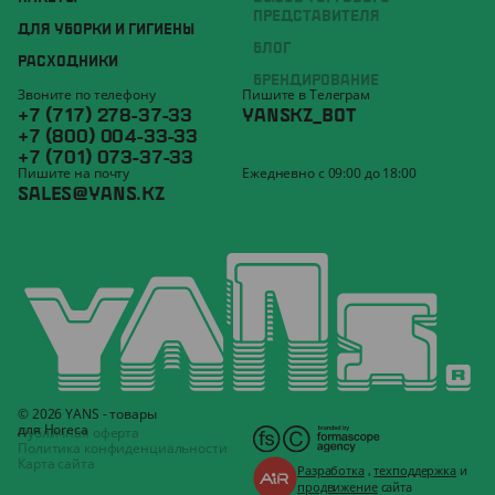
ПРЕДСТАВИТЕЛЯ
ДЛЯ УБОРКИ И ГИГИЕНЫ
БЛОГ
РАСХОДНИКИ
БРЕНДИРОВАНИЕ
Звоните по телефону
Пишите в Телеграм
+7 (717) 278-37-33
YANSKZ_BOT
+7 (800) 004-33-33
+7 (701) 073-37-33
Пишите на почту
Ежедневно с 09:00 до 18:00
SALES@YANS.KZ
© 2026 YANS - товары
для Horeca
Публичная оферта
Политика конфиденциальности
Карта сайта
Разработка
,
техподдержка
и
продвижение
сайта