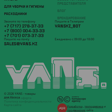
ПРЕДСТАВИТЕЛЯ
ДЛЯ УБОРКИ И ГИГИЕНЫ
БЛОГ
РАСХОДНИКИ
БРЕНДИРОВАНИЕ
Звоните по телефону
Пишите в Телеграм
+7 (717) 278-37-33
YANSKZ_BOT
+7 (800) 004-33-33
+7 (701) 073-37-33
Пишите на почту
Ежедневно с 09:00 до 18:00
SALES@YANS.KZ
© 2026 YANS - товары
для Horeca
Публичная оферта
Политика конфиденциальности
Карта сайта
Разработка
,
техподдержка
и
продвижение
сайта