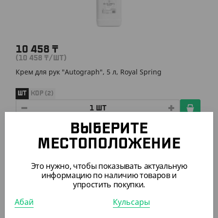
10 458
₸
(10 458
₸
/ШТ)
Крем для рук "Autograph", 5 л, Royal Spring
ШТ
КОР (2)
ВЫБЕРИТЕ
АРТ. 81100
МЕСТОПОЛОЖЕНИЕ
Это нужно, чтобы показывать актуальную
информацию по наличию товаров и
упростить покупки.
Абай
Кульсары
3 024
₸