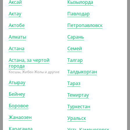
Аксай
Кызылорда
(3 024
₸
/ШТ)
Держатель для мыла "Autograph" двойной
Актау
Павлодар
ШТ
КОР (50)
Актобе
Петропавловск
Алматы
Сарань
Астана
Семей
ПОХОЖИЕ ТОВАРЫ
Астана, за чертой
Талгар
города
АРТ. 81113
Талдыкорган
Косшы, Жибек-Жолы и другие
Атырау
Тараз
Бейнеу
Темиртау
Боровое
Туркестан
10 479
₸
Жанаозен
Уральск
(10 479
₸
/ШТ)
Караганда
Усть-Каменогорск