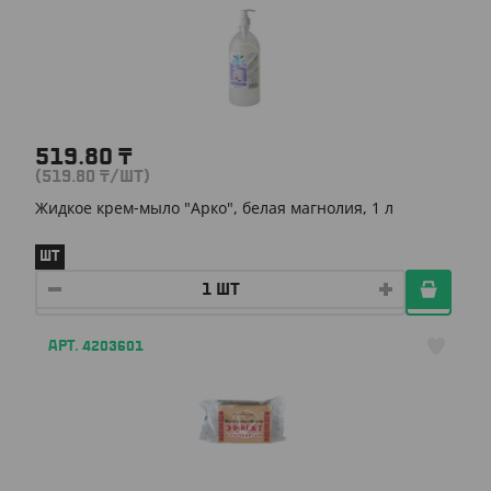
519.80
₸
(519.80
₸
/ШТ)
Жидкое крем-мыло "Арко", белая магнолия, 1 л
ШТ
АРТ. 4203601