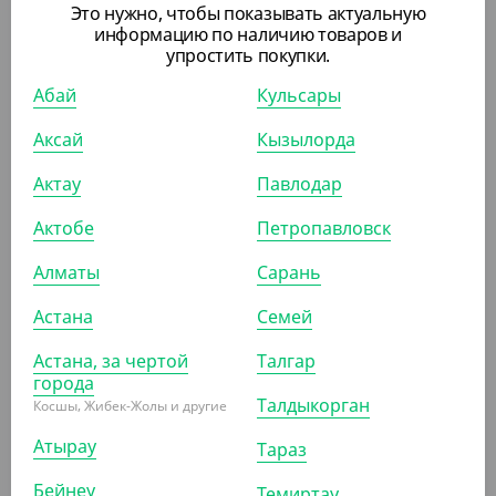
Держатель для мыла "Autograph" двойной
Это нужно, чтобы показывать актуальную
информацию по наличию товаров и
упростить покупки.
ШТ
КОР (50)
Абай
Кульсары
Аксай
Кызылорда
ПОХОЖИЕ ТОВАРЫ
Актау
Павлодар
Актобе
Петропавловск
АРТ. 81113
Алматы
Сарань
Астана
Семей
Астана, за чертой
Талгар
города
Талдыкорган
Косшы, Жибек-Жолы и другие
10 479
₸
(10 479
₸
/ШТ)
Атырау
Тараз
Крем для рук "Autograph", 5 л, Orchid Shades
Бейнеу
Темиртау