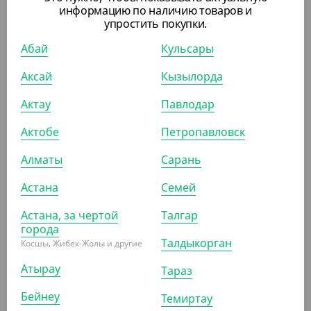
информацию по наличию товаров и
ШТ
КОР (50)
упростить покупки.
Абай
Кульсары
Аксай
Кызылорда
ПОХОЖИЕ ТОВАРЫ
Актау
Павлодар
АРТ. 81113
Актобе
Петропавловск
Алматы
Сарань
Астана
Семей
Астана, за чертой
Талгар
города
10 479
₸
Талдыкорган
Косшы, Жибек-Жолы и другие
(10 479
₸
/ШТ)
Атырау
Крем для рук "Autograph", 5 л, Orchid Shades
Тараз
Бейнеу
Темиртау
ШТ
КОР (2)