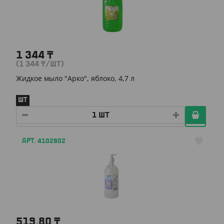
1 344
₸
(1 344
₸
/ШТ)
Жидкое мыло "Арко", яблоко, 4,7 л
ШТ
АРТ. 4102802
519.80
₸