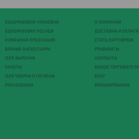
ОДНОРАЗОВАЯ УПАКОВКА
О КОМПАНИИ
ОДНОРАЗОВАЯ ПОСУДА
ДОСТАВКА И ОПЛАТА
БУМАЖНАЯ ПРОДУКЦИЯ
СТАТЬ ПАРТНЁРОМ
БАРНЫЕ АКСЕССУАРЫ
РЕКВИЗИТЫ
ДЛЯ ВЫПЕЧКИ
КОНТАКТЫ
ПАКЕТЫ
ВЫЗОВ ТОРГОВОГО П
ДЛЯ УБОРКИ И ГИГИЕНЫ
БЛОГ
РАСХОДНИКИ
БРЕНДИРОВАНИЕ