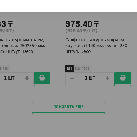
83
₸
975.40
₸
₸
/ШТ)
(975.40
₸
/ШТ)
ка с ажурным краем,
Салфетка с ажурным краем,
гольная, 250*350 мм,
круглая, d 140 мм, белая, 250
 250 шт/уп, Deco
шт/уп, Deco
Р (8)
ШТ
КОР (8)
ПОКАЗАТЬ ЕЩЁ