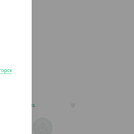
горск
АРТ. 3524801