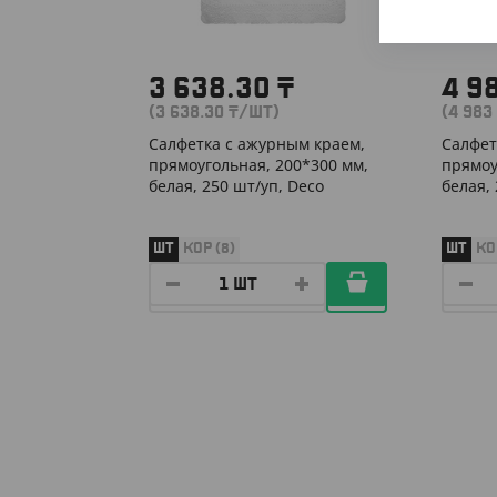
3 638.30
₸
4 9
(3 638.30
₸
/ШТ)
(4 983
Салфетка с ажурным краем,
Салфет
прямоугольная, 200*300 мм,
прямоу
белая, 250 шт/уп, Deco
белая,
ШТ
КОР (8)
ШТ
КО