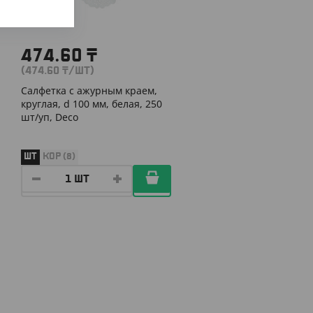
474.60
₸
(474.60
₸
/ШТ)
Салфетка с ажурным краем,
круглая, d 100 мм, белая, 250
шт/уп, Deco
ШТ
КОР (8)