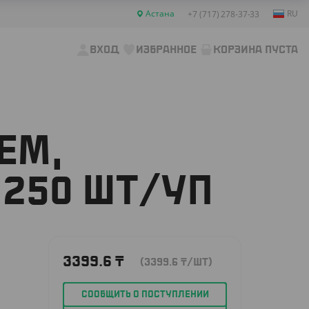
Астана
RU
+7 (717) 278-37-33
ВХОД
ИЗБРАННОЕ
КОРЗИНА ПУСТА
ЕМ,
 250 ШТ/УП
3399.6
₸
(3399.6
₸
/ШТ)
СООБЩИТЬ О ПОСТУПЛЕНИИ