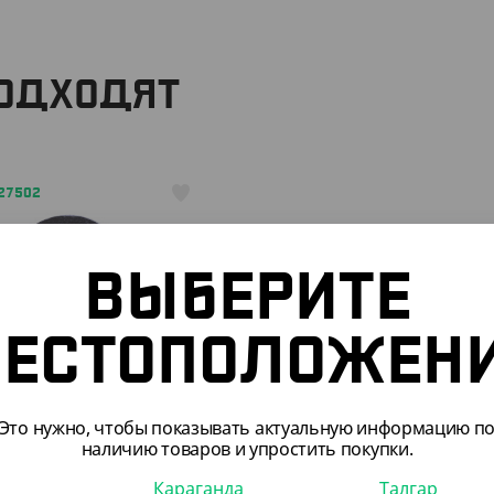
ПОДХОДЯТ
527502
ВЫБЕРИТЕ
ЕСТОПОЛОЖЕН
44.70
₸
.70
₸
/ШТ)
Это нужно, чтобы показывать актуальную информацию п
ка без держателя,
наличию товаров и упростить покупки.
, d 280 мм, высота 2,5
рная, 10 шт/уп,
Караганда
Талгар