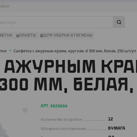
ы
Блог
ФЕТКИ
ПАКЕТЫ
ДЛЯ УБОРКИ И ГИГИЕНЫ
тки
Салфетка с ажурным краем, круглая, d 300 мм, белая, 250 шт/уп
С АЖУРНЫМ КРА
300 ММ, БЕЛАЯ,
АРТ. 3525604
Количество в коробке
12
Материал изготовления
БУМАГА