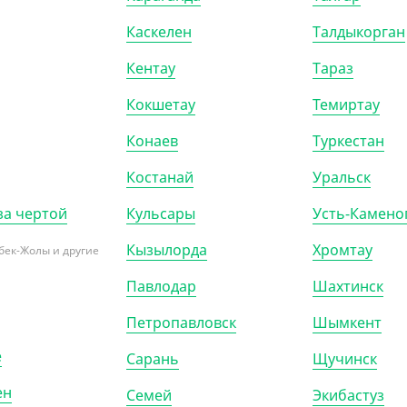
тер"
Каскелен
Талдыкорган
Р (10)
Кентау
Тараз
Кокшетау
Темиртау
Конаев
Туркестан
Костанай
Уральск
за чертой
Кульсары
Усть-Камено
Кызылорда
Хромтау
бек-Жолы и другие
Павлодар
Шахтинск
Петропавловск
Шымкент
525803
АРТ. 3525001
е
Сарань
Щучинск
ен
Семей
Экибастуз